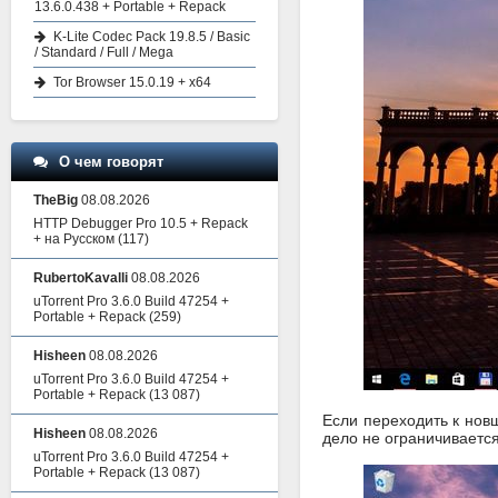
13.6.0.438 + Portable + Repack
K-Lite Codec Pack 19.8.5 / Basic
/ Standard / Full / Mega
Tor Browser 15.0.19 + x64
О чем говорят
TheBig
08.08.2026
HTTP Debugger Pro 10.5 + Repack
+ на Русском
(117)
RubertoKavalli
08.08.2026
uTorrent Pro 3.6.0 Build 47254 +
Portable + Repack
(259)
Hisheen
08.08.2026
uTorrent Pro 3.6.0 Build 47254 +
Portable + Repack
(13 087)
Если переходить к нов
Hisheen
08.08.2026
дело не ограничивается
uTorrent Pro 3.6.0 Build 47254 +
Portable + Repack
(13 087)