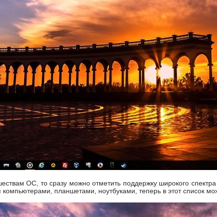
шествам ОС, то сразу можно отметить поддержку широкого спектра
 компьютерами, планшетами, ноутбуками, теперь в этот список мо