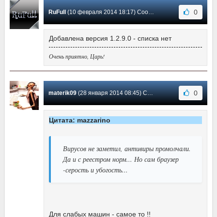
0
RuFull
(10 февраля 2014 18:17) Сообщение #4
Добавлена версия 1.2.9.0 - списка нет
Очень приятно, Царь!
0
materik09
(28 января 2014 08:45) Сообщение #3
Цитата: mazzarino
Вирусов не заметил, антивиры промолчали.
Да и с реестром норм... Но сам браузер
-серость и убогость...
Для слабых машин - самое то !!