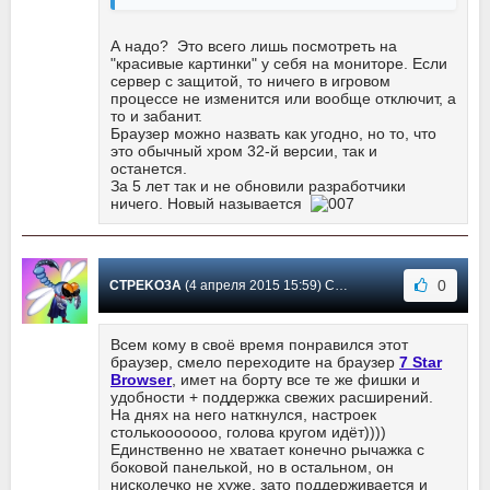
А надо? Это всего лишь посмотреть на
"красивые картинки" у себя на мониторе. Если
сервер с защитой, то ничего в игровом
процессе не изменится или вообще отключит, а
то и забанит.
Браузер можно назвать как угодно, но то, что
это обычный хром 32-й версии, так и
останется.
За 5 лет так и не обновили разработчики
ничего. Новый называется
0
CTPEKO3A
(4 апреля 2015 15:59) Сообщение #45
Всем кому в своё время понравился этот
браузер, смело переходите на браузер
7 Star
Browser
, имет на борту все те же фишки и
удобности + поддержка свежих расширений.
На днях на него наткнулся, настроек
столькооооооо, голова кругом идёт))))
Единственно не хватает конечно рычажка с
боковой панелькой, но в остальном, он
нисколечко не хуже, зато поддерживается и