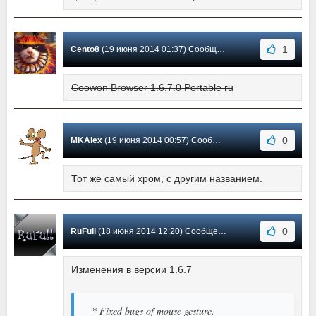
1
Cento8
(19 июня 2014 01:37) Сообщение #32
Coowon Browser 1.6.7.0 Portable ru
0
MKAlex
(19 июня 2014 00:57) Сообщение #31
Тот же самый хром, с другим названием.
0
RuFull
(18 июня 2014 12:20) Сообщение #30
Изменения в версии 1.6.7
* Fixed bugs of mouse gesture.