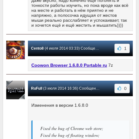
даже вкусно, надо конечно ещё погонять и
тонкости работы изучить, но пока вроде как всё
на месте и работать в нём приятно и не
напряжно, а полосочка идущая от жестов
мыши реально расслабляет и успокаивает, так
и хочется ещё и ещё жестить и мышатить))))
1
Cento8
(4 июля 2014 03:33) Сообщение #35
Coowon Browser
1.6.8.0
Portable ru
7z
0
RuFull
(3 июля 2014 16:36) Сообщение #34
Изменения в версии 1.6.8.0
Fixed the bug of Chrome web store;
Fixed the bug of floating window;