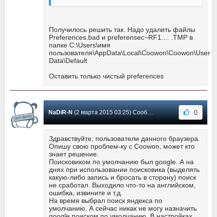
Получилось решить так. Надо удалить файлы
Preferences.bad и preferensec~RF1.... .TMP в
папке C:\Users\имя
пользователя\AppData\Local\Coowon\Coowon\User
Data\Default
Оставить только чистый preferences
0
NaDiR-N
(2 марта 2015 03:25) Сообщение #42
Здравствуйте, пользователи данного браузера.
Опишу свою проблем-ку с Coowon, может кто
знает решение.
Поисковиком по умолчанию был google. А на
днях при использовании поисковика (выделять
какую-либо запись и бросать в сторону) поиск
не сработал. Выходило что-то на английском,
ошибка, извините и т.д.
На время выбрал поиск яндекса по
умолчанию. А сейчас никак не могу назначить
google поиском по умолчанию. В настройках