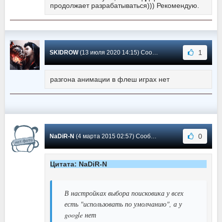
продолжает разрабатываться))) Рекомендую.
1
SKIDROW
(13 июля 2020 14:15) Сообщение #44
разгона анимации в флеш играх нет
0
NaDiR-N
(4 марта 2015 02:57) Сообщение #43
Цитата: NaDiR-N
В настройках выбора поисковика у всех
есть "использовать по умолчанию", а у
google нет