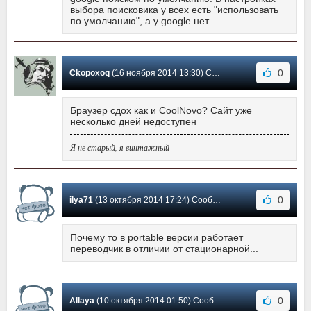
выбора поисковика у всех есть "использовать
по умолчанию", а у google нет
0
Ckopoxoq
(16 ноября 2014 13:30) Сообщение #41
Браузер сдох как и CoolNovo? Сайт уже
несколько дней недоступен
Я не старый, я винтажный
0
ilya71
(13 октября 2014 17:24) Сообщение #40
Почему то в portable версии работает
переводчик в отличии от стационарной...
0
Allaya
(10 октября 2014 01:50) Сообщение #39