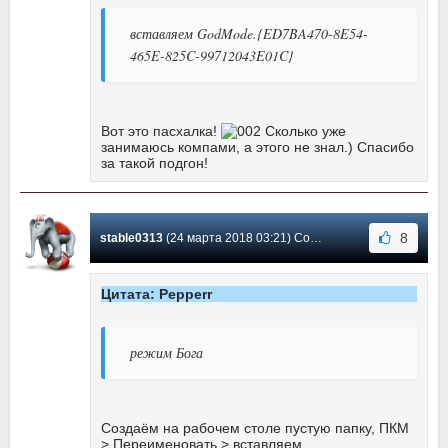
вставляем GodMode.{ED7BA470-8E54-
465E-825C-99712043E01C}
Вот это пасхалка!
Сколько уже
занимаюсь компами, а этого не знал.) Спасибо
за такой подгон!
8
stable0313
(24 марта 2018 03:21) Сообщение #62
Цитата: Pepperr
режим Бога
Создаём на рабочем столе пустую папку, ПКМ
> Переименовать > вставляем