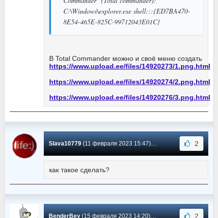
Commander" (Total commander):
C:\Windows\explorer.exe shell:::{ED7BA470-
8E54-465E-825C-99712043E01C}
В Total Commander можно и своё меню создать
https://www.upload.ee/files/14920273/1.png.html
https://www.upload.ee/files/14920274/2.png.html
https://www.upload.ee/files/14920276/3.png.html
2
Slava10779
(11 февраля 2023 15:47) Сообщение #71
как такое сделать?
2
BenderBey
(15 февраля 2023 14:20) Сообщение #70