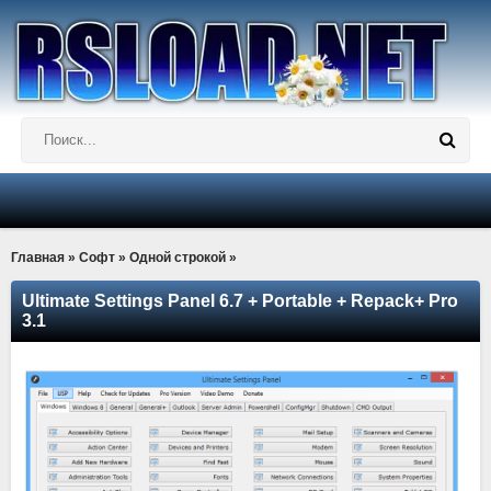
Главная
»
Софт
»
Одной строкой
»
Ultimate Settings Panel 6.7 + Portable + Repack+ Pro
3.1