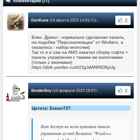
Комментарии (77)
2
DartKane
(19 августа 2023 14:01) Сообщение #73
Блин. Думал - нормально сделанная панель,
на подобии "Персонализации" от WinAero, а
оказалось - набор кнопочек(
Так то я и сам на AMS накатал сборку софта +
панель управления с такими же кнопочками
(только с иконками):
https://disk.yandex.ru/d/23gJdANR838yUg
2
BenderBey
(10 февраля 2023 19:07) Сообщение #72
Цитата: Eraser727
Вот доступ ко всем пунктам панели
управления из под Великого "Windows