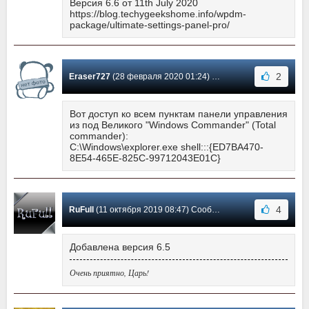
Версия 6.6 от 11th July 2020
https://blog.techygeekshome.info/wpdm-
package/ultimate-settings-panel-pro/
2
Eraser727
(28 февраля 2020 01:24) Сообщение #67
Вот доступ ко всем пунктам панели управления
из под Великого "Windows Commander" (Total
commander):
C:\Windows\explorer.exe shell:::{ED7BA470-
8E54-465E-825C-99712043E01C}
4
RuFull
(11 октября 2019 08:47) Сообщение #66
Добавлена версия 6.5
Очень приятно, Царь!