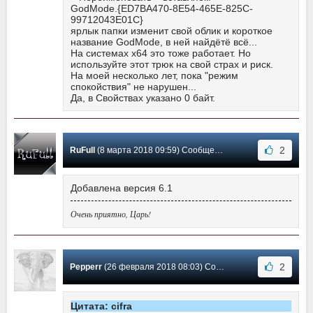
GodMode.{ED7BA470-8E54-465E-825C-
99712043E01C}
ярлык папки изменит свой облик и короткое
название GodMode, в ней найдётё всё...
На системах х64 это тоже работает. Но
используйте этот трюк на свой страх и риск.
На моей несколько лет, пока "режим
спокойствия" не нарушен...
Да, в Свойствах указано 0 байт.
2
RuFull
(8 марта 2018 09:59) Сообщение #61
Добавлена версия 6.1
Очень приятно, Царь!
2
Pepperr
(26 февраля 2018 08:03) Сообщение #60
Цитата: cifra