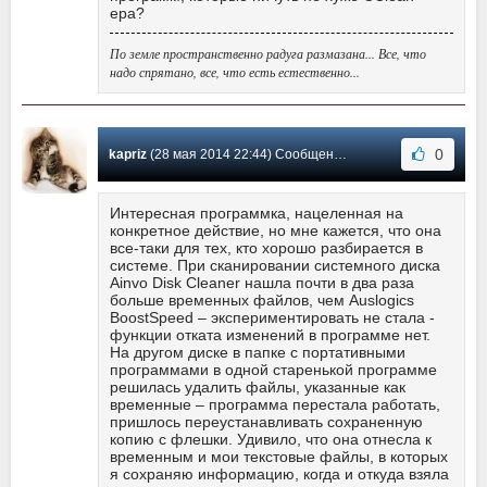
ера?
По земле пространственно радуга размазана... Все, что
надо спрятано, все, что есть естественно...
0
kapriz
(28 мая 2014 22:44) Сообщение #3
Интересная программка, нацеленная на
конкретное действие, но мне кажется, что она
все-таки для тех, кто хорошо разбирается в
системе. При сканировании системного диска
Ainvo Disk Cleaner нашла почти в два раза
больше временных файлов, чем Auslogics
BoostSpeed – экспериментировать не стала -
функции отката изменений в программе нет.
На другом диске в папке с портативными
программами в одной старенькой программе
решилась удалить файлы, указанные как
временные – программа перестала работать,
пришлось переустанавливать сохраненную
копию с флешки. Удивило, что она отнесла к
временным и мои текстовые файлы, в которых
я сохраняю информацию, когда и откуда взяла