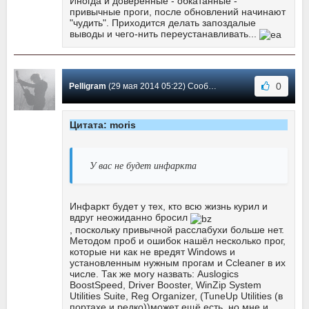
Иногда и доверенные - обкатанные -
привычные проги, после обновлений начинают
"чудить". Приходится делать запоздалые
выводы и чего-нить переустанавливать...
0
Pelligram
(29 мая 2014 05:22) Сообщение #5
Цитата: moris
У вас не будет инфаркта
Инфаркт будет у тех, кто всю жизнь курил и
вдруг неожиданно бросил
, поскольку привычной расслабухи больше нет.
Методом проб и ошибок нашёл несколько прог,
которые ни как не вредят Windows и
установленным нужным прогам и Ccleaner в их
числе. Так же могу назвать: Auslogics
BoostSpeed, Driver Booster, WinZip System
Utilities Suite, Reg Organizer, (TuneUp Utilities (в
портахе и редко))может ещё есть, но мне и