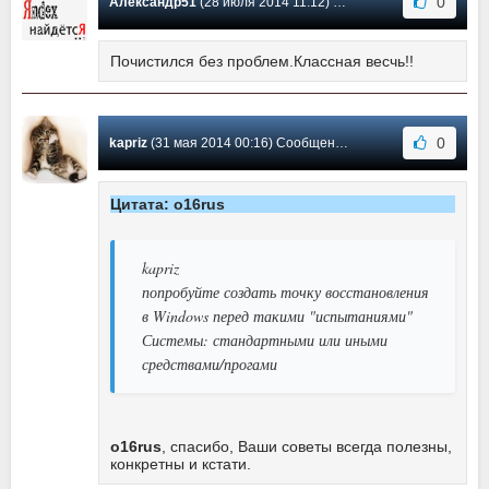
0
Александр51
(28 июля 2014 11:12) Сообщение #8
Почистился без проблем.Классная весчь!!
0
kapriz
(31 мая 2014 00:16) Сообщение #7
Цитата: o16rus
kapriz
попробуйте создать точку восстановления
в Windows перед такими "испытаниями"
Системы: стандартными или иными
средствами/прогами
o16rus
, спасибо, Ваши советы всегда полезны,
конкретны и кстати.