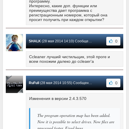
программу.
Интересно, какие доп. функции или
преимущества дает программа с
регистрационным номером, который она
просит получить при каждом открытии?
0
SHALK
(28 мая 2014 14:10) Сообщение #2
Ccleaner лучший чистильщик, этой проге и
всем похожим далеко до ccleаer'a
0
RuFull
(28 мая 2014 10:55) Сообщение #1
Изменения в версии 2.4.3.570
The program operation map has been added.
Now it is possible to select drives. Now files are
processed faster. Fixed bugs.