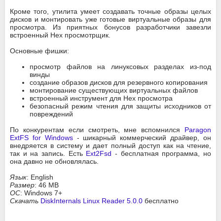
Кроме того, утилита умеет создавать точные образы целых
дисков и монтировать уже готовые виртуальные образы для
просмотра. Из приятных бонусов разработчики завезли
встроенный Hex просмотрщик.
Основные фишки:
просмотр файлов на линуксовых разделах из-под
винды
создание образов дисков для резервного копирования
монтирование существующих виртуальных файлов
встроенный инструмент для Hex просмотра
безопасный режим чтения для защиты исходников от
повреждений
По конкурентам если смотреть, мне вспомнился
Paragon
ExtFS for Windows
- шикарный коммерческий драйвер, он
внедряется в систему и дает полный доступ как на чтение,
так и на запись. Есть
Ext2Fsd
- бесплатная программа, но
она давно не обновлялась.
Язык
: English
Размер
: 46 MB
ОС
: Windows 7+
Скачать
DiskInternals Linux Reader 5.0.0
бесплатно