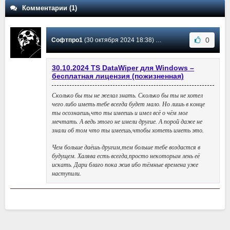
Комментарии (1)
0
Софтпро1
(30 октября 2024 18:38) Сообщение #1
30.10.2024 TS DataWiper для Windows –
бесплатная лицензия (пожизненная)
Сколько бы ты не желал знать. Сколько бы ты не хотел
чего либо иметь тебе всегда будет мало. Но лишь в конце
ты осознаешь,что ты имеешь и имел всё о чём мог
мечтать. А ведь этого не имели другие. А порой даже не
знали об том что ты имеешь,чтобы хотеть иметь это.
Чем больше даёшь другим,тем больше тебе воздастся в
будущем. Халява есть всегда,просто некоторым лень её
искать. Дари благо пока жив ибо тёмные времена уже
наступили.