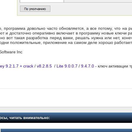
о, программа довольно часто обновляется, а все потому, что на 
ют и достаточно оперативно включает в программу новые ключи р
но вот такая разработка перед вами, решать нужна или нет, конеч
одни положительные, приложение на самом деле хорошо работает 
Software Inc
y 9.2.1.7 + crack
/
v8.2.8.5
/
Lite 9.0.0.7
/
9.4.7.0
- ключ активации т
осы, читать внимательно: