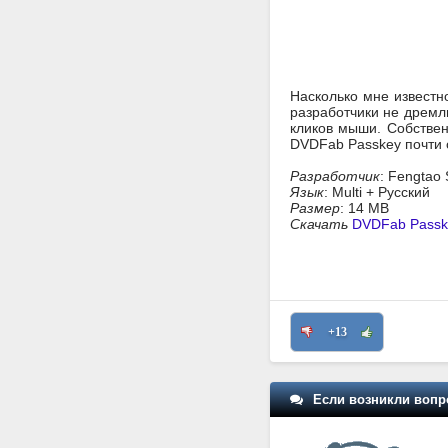
Насколько мне известн
разработчики не дремл
кликов мыши. Собствен
DVDFab Passkey почти 
Разработчик
: Fengtao 
Язык
: Multi + Русский
Размер
: 14 MB
Скачать
DVDFab Passke
+13
Если возникли вопр