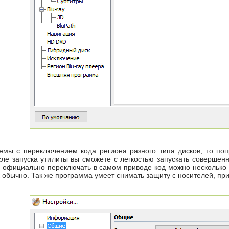
емы с переключением кода региона разного типа дисков, то по
осле запуска утилиты вы сможете с легкостью запускать соверше
ь официально переключать в самом приводе код можно несколько ра
ак обычно. Так же программа умеет снимать защиту с носителей, п