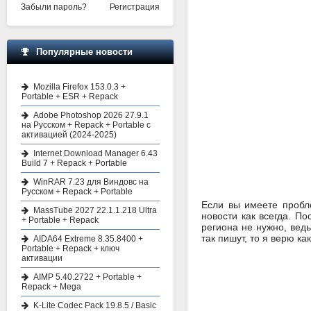
Забыли пароль?
Регистрация
Популярные новости
Mozilla Firefox 153.0.3 +
Portable + ESR + Repack
Adobe Photoshop 2026 27.9.1
на Русском + Repack + Portable с
активацией (2024-2025)
Internet Download Manager 6.43
Build 7 + Repack + Portable
WinRAR 7.23 для Виндовс на
Русском + Repack + Portable
Если вы имеете пробл
MassTube 2027 22.1.1.218 Ultra
новости как всегда. П
+ Portable + Repack
региона не нужно, вед
так пишут, то я верю к
AIDA64 Extreme 8.35.8400 +
Portable + Repack + ключ
активации
AIMP 5.40.2722 + Portable +
Repack + Mega
K-Lite Codec Pack 19.8.5 / Basic