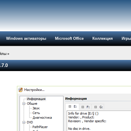
Windows активаторы
Microsoft Office
Коллекция
Игр
айлы
»
.7.0