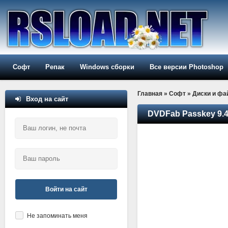
Софт
Репак
Windows сборки
Все версии Photoshop
Главная
»
Софт
»
Диски и ф
Вход на сайт
DVDFab Passkey 9.4
Войти на сайт
Не запоминать меня