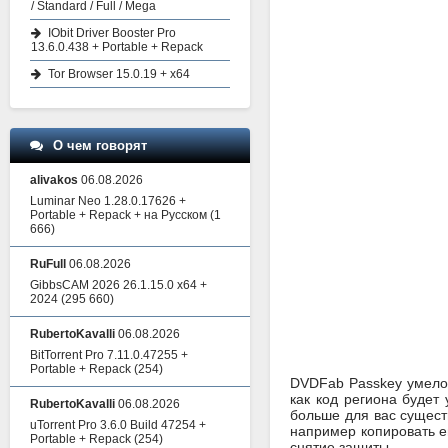
/ Standard / Full / Mega
IObit Driver Booster Pro
13.6.0.438 + Portable + Repack
Tor Browser 15.0.19 + x64
О чем говорят
alivakos
06.08.2026
Luminar Neo 1.28.0.17626 +
Portable + Repack + на Русском
(1
666)
RuFull
06.08.2026
GibbsCAM 2026 26.1.15.0 x64 +
2024
(295 660)
RubertoKavalli
06.08.2026
BitTorrent Pro 7.11.0.47255 +
Portable + Repack
(254)
DVDFab Passkey умело 
как код региона буде
RubertoKavalli
06.08.2026
больше для вас существ
uTorrent Pro 3.6.0 Build 47254 +
например копировать ег
Portable + Repack
(254)
снятие защиты.