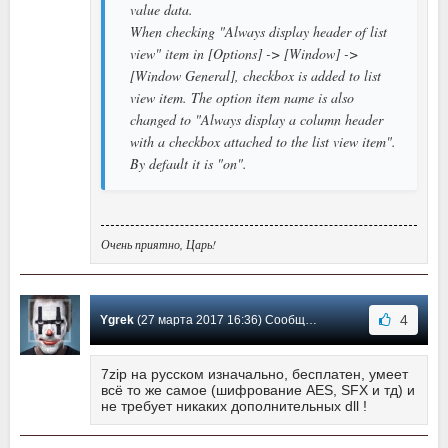
value data.
When checking "Always display header of list
view" item in [Options] -> [Window] ->
[Window General], checkbox is added to list
view item. The option item name is also
changed to "Always display a column header
with a checkbox attached to the list view item".
By default it is "on".
Очень приятно, Царь!
4
Ygrek
(27 марта 2017 16:36) Сообщение #44
7zip на русском изначально, бесплатен, умеет
всё то же самое (шифрование AES, SFX и тд) и
не требует никаких дополнительных dll !