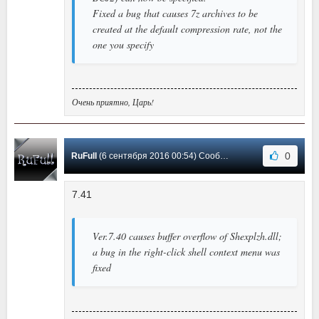
Fixed a bug that causes 7z archives to be
created at the default compression rate, not the
one you specify
Очень приятно, Царь!
0
RuFull
(6 сентября 2016 00:54) Сообщение #39
7.41
Ver.7.40 causes buffer overflow of Shexplzh.dll;
a bug in the right-click shell context menu was
fixed