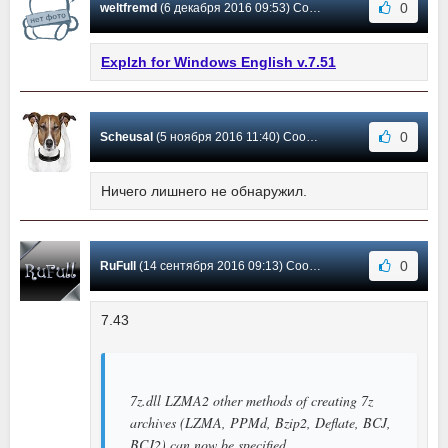
0
weltfremd
(6 декабря 2016 09:53) Сообщение #42
Explzh for Windows English v.7.51
0
Scheusal
(5 ноября 2016 11:40) Сообщение #41
Ничего лишнего не обнаружил.
0
RuFull
(14 сентября 2016 09:13) Сообщение #40
7.43
7z.dll LZMA2 other methods of creating 7z
archives (LZMA, PPMd, Bzip2, Deflate, BCJ,
BCJ2) can now be specified.