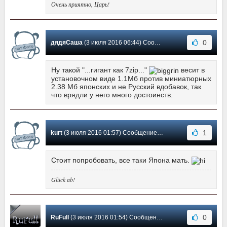
Очень приятно, Царь!
0
дядяСаша
(3 июля 2016 06:44) Сообщение #38
Ну такой "...гигант как 7zip..."
весит в
установочном виде 1.1Мб против миниатюрных
2.38 Мб японских и не Русский вдобавок, так
что врядли у него много достоинств.
1
kurt
(3 июля 2016 01:57) Сообщение #37
Стоит попробовать, все таки Япона мать.
Glück ab!
0
RuFull
(3 июля 2016 01:54) Сообщение #36