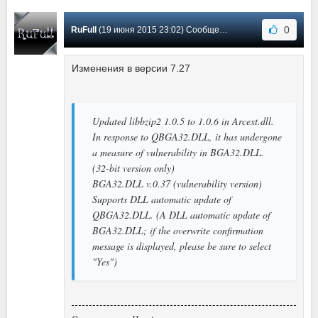
0
RuFull
(19 июня 2015 23:02) Сообщение #27
Изменения в версии 7.27
Updated libbzip2 1.0.5 to 1.0.6 in Arcext.dll.
In response to QBGA32.DLL, it has undergone
a measure of vulnerability in BGA32.DLL.
(32-bit version only)
BGA32.DLL v.0.37 (vulnerability version)
Supports DLL automatic update of
QBGA32.DLL. (A DLL automatic update of
BGA32.DLL; if the overwrite confirmation
message is displayed, please be sure to select
"Yes")