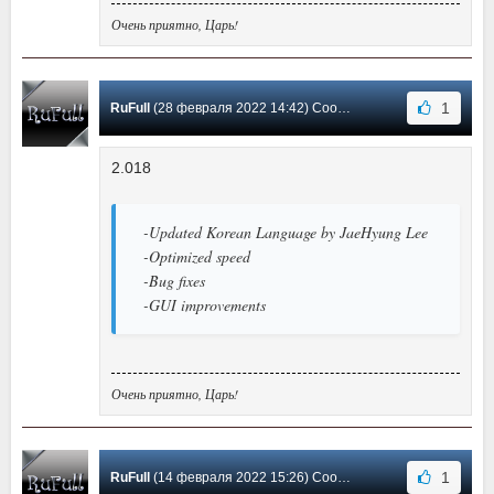
Очень приятно, Царь!
1
RuFull
(28 февраля 2022 14:42) Сообщение #155
2.018
-Updated Korean Language by JaeHyung Lee
-Optimized speed
-Bug fixes
-GUI improvements
Очень приятно, Царь!
1
RuFull
(14 февраля 2022 15:26) Сообщение #154