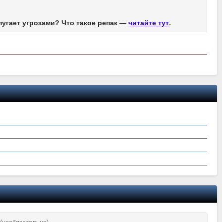
пугает угрозами? Что такое репак —
читайте тут
.