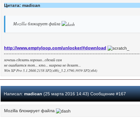
Цитата: madican
Mozilla блокирует файла
http://www.emptyloop.com/unlocker/#download
хочешь сделать хорошо...сделай сам
не ошибается тот... кто... нихрена не делает...
Win XP Pro 5.1.2600.2158 SP2(x86)_5.2.3790.3959 SP2(x64)
Написал:
madican
(25 марта 2016 14:43) Сообщение #167
Mozilla блокирует файла