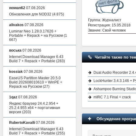
wowan62
07.08.2026
Обновления для NOD32
(4 875)
Группа: Журналист
alivakos
07.08.2026
Регистрация: 15.05.2018
Звание: Свой человек
Luminar Neo 1.28.0.17626 +
Portable + Repack + на Русском
(1
667)
воська
07.08.2026
Internet Download Manager 6.43
Читайте также по тем
Build 7 + Repack + Portable
(283)
kossiak
07.08.2026
Dual Audio Recorder 2.4.
EaseUS Partition Master 20.5.0
LockHunter 3.4.3.146 + 
Build 202608010610 + WinPE +
Repack на Русском
(27)
Ashampoo Burning Studio 
mIRC 7.1 Final + crack
1qaz
07.08.2026
Яндекс браузер 24.4.2.954 +
25.2.4.955 x64 + портативная
версия
(203)
Обсуждение програм
RubertoKavalli
07.08.2026
Internet Download Manager 6.43
Build 7 + Repack + Portable
(255)