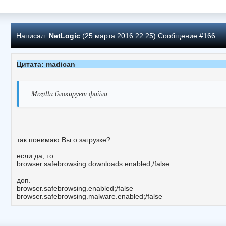
Написал:
NetLogic
(25 марта 2016 22:25) Сообщение #166
Цитата: madican
Mozilla блокирует файла
так понимаю Вы о загрузке?
если да, то:
browser.safebrowsing.downloads.enabled;/false
доп.
browser.safebrowsing.enabled;/false
browser.safebrowsing.malware.enabled;/false