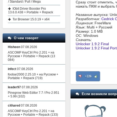
/ Standard / Full / Mega
Сразу стоит отметить,
нажать ПКМ и выбрать U
IObit Driver Booster Pro
13.6.0.438 + Portable + Repack
Название выпуска
: Unl
Разработчик
:
Cedrick 
Tor Browser 15.0.19 + x64
Лицензия
: FreeWare
Язык
: Multi + Русский
Размер
: 1.0 MB
ОС
: Windows
О чем говорят
Скачать
:
Unlocker 1.9.2 Final
Hisheen
07.08.2026
Unlocker 1.9.2 Final Por
ASCOMP KeyCtrl Pro 2.201 + на
Русском + Portable + Repack
(13
084)
infect
07.08.2026
foobar2000 2.25.10 + на Русском +
+226
Portable + Repack
(719)
leader97
07.08.2026
Pinegrow Web Editor 7.7 / Pro 2.951
Если возникли вопр
+ 5.99
(102)
cithared
07.08.2026
ASCOMP KeyCtrl Pro 2.201 + на
Русском + Portable + Repack
(133)