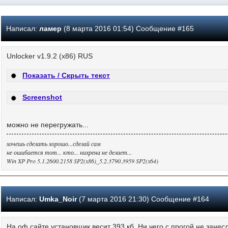
Написал:
ламер
(8 марта 2016 01:54) Сообщение #165
Unlocker v1.9.2 (x86) RUS
Показать / Скрыть текст
Screenshot
можно не перегружать...
хочешь сделать хорошо...сделай сам
не ошибается тот... кто... нихрена не делает...
Win XP Pro 5.1.2600.2158 SP2(x86)_5.2.3790.3959 SP2(x64)
Написал:
Umka_Noir
(7 марта 2016 21:30) Сообщение #164
На оф сайте установщик весит 393 кб. Ни чего с прогой не зане