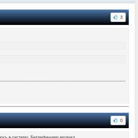
3
0
слось в систему. Битдефендер молчал.