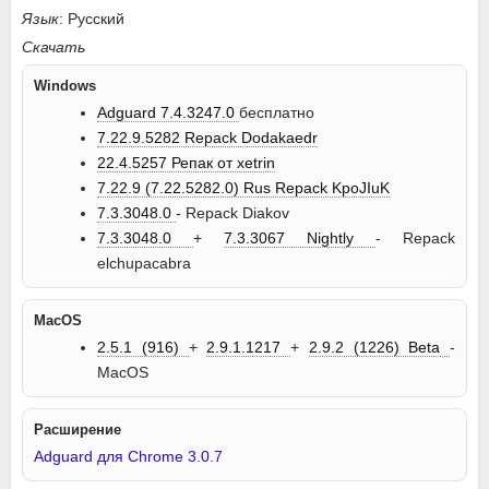
Язык
: Русский
Скачать
Windows
Adguard 7.4.3247.0
бесплатно
7.22.9.5282 Repack Dodakaedr
22.4.5257 Репак от xetrin
7.22.9 (7.22.5282.0) Rus Repack KpoJIuK
7.3.3048.0
- Repack Diakov
7.3.3048.0
+
7.3.3067 Nightly
- Repack
elchupacabra
MacOS
2.5.1 (916)
+
2.9.1.1217
+
2.9.2 (1226) Beta
-
MacOS
Расширение
Adguard для Chrome 3.0.7