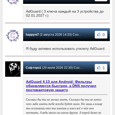
AdGuard ( 3 ключа каждый на 3 устройства до
02.01.2027 г.)
0
happyni7
(2 августа 2026 14:33) Сообщение #4143
Я буду активно использовать утилиту AdGuard.
1
Софтпро1
(29 июля 2026 22:30) Сообщение #4142
AdGuard 4.13 для Android: Фильтры
обновляются быстрее, а DNS получил
постквантовую защиту
Сколько бы ты не желал знать. Сколько бы ты не хотел
чего либо иметь тебе всегда будет мало. Но лишь в конце
ты осознаешь,что ты имеешь и имел всё о чём мог
мечтать. А ведь этого не имели другие. А порой даже не