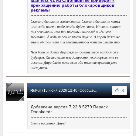
Manifest V2 из Chromium не приведет к
прекращению работы блокировщиков
рекламы
Сколько бы ты не желал знать. Сколько бы ты не хотел
чего либо иметь тебе всегда будет мало. Но лишь в конце
ты осознаешь,что ты имеешь и имел всё о чём мог
мечтать. А ведь этого не имели другие. А порой даже не
знали об том что ты имеешь,чтобы хотеть иметь это.
Чем больше даёшь другим,тем больше тебе воздастся в
будущем. Халява есть всегда,просто некоторым лень её
искать. Дари благо пока жив ибо тёмные времена уже
наступили.
3
RuFull
(15 июня 2026 12:40) Сообщение #4128
Добавлена версия 7.22.8.5279 Repack
Dodakaedr
Очень приятно, Царь!