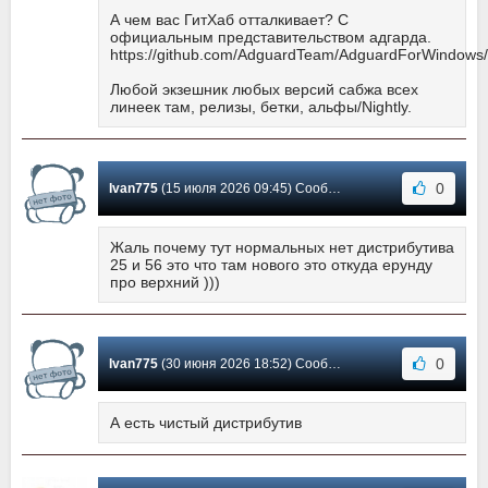
А чем вас ГитХаб отталкивает? С
официальным представительством адгарда.
https://github.com/AdguardTeam/AdguardForWindows/
Любой экзешник любых версий сабжа всех
линеек там, релизы, бетки, альфы/Nightly.
0
Ivan775
(15 июля 2026 09:45) Сообщение #4139
Жаль почему тут нормальных нет дистрибутива
25 и 56 это что там нового это откуда ерунду
про верхний )))
0
Ivan775
(30 июня 2026 18:52) Сообщение #4138
А есть чистый дистрибутив