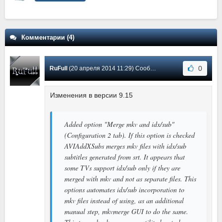
Комментарии (4)
0
RuFull
(20 апреля 2014 11:29) Сообщение #4
Изменения в версии 9.15
Added option "Merge mkv and idx/sub"
(Configuration 2 tab). If this option is checked
AVIAddXSubs merges mkv files with idx/sub
subtitles generated from srt. It appears that
some TVs support idx/sub only if they are
merged with mkv and not as separate files. This
options automates idx/sub incorporation to
mkv files instead of using, as an additional
manual step, mkvmerge GUI to do the same.