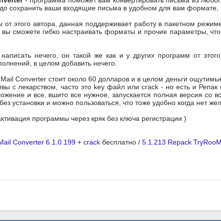
onverter
- программа поможет вам конвертировать письма из любого
адо сохранить ваши входящие письма в удобном для вам формате, 
ы от этого автора, данная поддерживает работу в пакетном режим
 вы сможете гибко настраивать форматы и прочие параметры, что
аписать нечего, он такой же как и у других программ от этого
полнений, в целом добавить нечего.
l Mail Converter стоит около 60 долларов и в целом деньги ощутимы
ивы с лекарством, часто это key файл или crack - но есть и Репа
ложение и все, вшито все нужное, запускается полная версия со 
без установки и можно пользоваться, что тоже удобно когда нет же
активация программы через кряк без ключа регистрации )
 Mail Converter 6.1.0.199 + crack
бесплатно /
5.1.213 Repack TryRoo