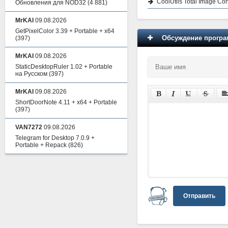
CoolUtils Total Image Con
Обновления для NOD32
(4 881)
MrKAI
09.08.2026
GetPixelColor 3.39 + Portable + x64
Обсуждение програм
(397)
MrKAI
09.08.2026
StaticDesktopRuler 1.02 + Portable
на Русском
(397)
MrKAI
09.08.2026
ShortDoorNote 4.11 + x64 + Portable
(397)
VAN7272
09.08.2026
Telegram for Desktop 7.0.9 +
Portable + Repack
(826)
Отправить