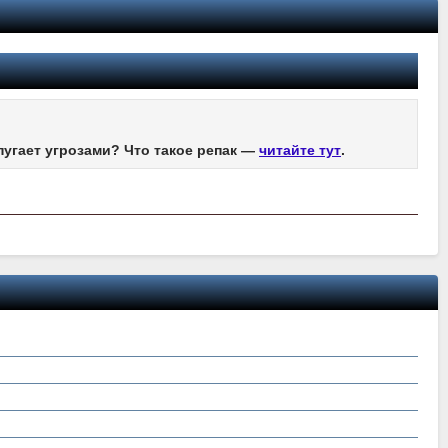
пугает угрозами? Что такое репак —
читайте тут
.