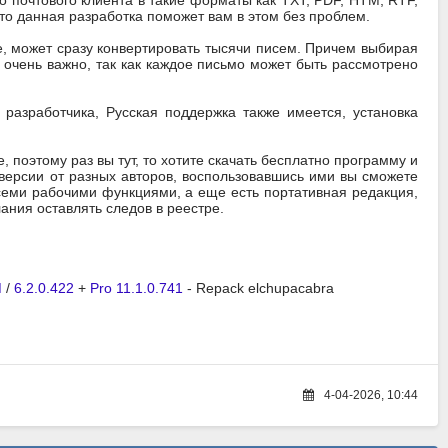
 почтового клиента в такие форматы как TXT, PDF, HTM, RTF,
то данная разработка поможет вам в этом без проблем.
е, может сразу конвертировать тысячи писем. Причем выбирая
 очень важно, так как каждое письмо может быть рассмотрено
 разработчика, Русская поддержка также имеется, установка
е, поэтому раз вы тут, то хотите скачать бесплатно программу и
к версии от разных авторов, воспользовавшись ими вы сможете
всеми рабочими функциями, а еще есть портативная редакция,
лания оставлять следов в реестре.
M
/
6.2.0.422
+
Pro 11.1.0.741
- Repack elchupacabra
4-04-2026, 10:44