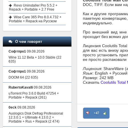
Coolutils Total Mail C
DOC, TIFF. Если вам н
Revo Uninstaller Pro 5.5.2 +
Repack + Portable + 2.7 Free
Как и другие программ
Wise Care 365 Pro 8.0.4.732 +
пакетную конвертацию,
Portable + Repack на Русском
индивидуально.
Про внешний вид мне н
проходит без всяких до
О чем говорят
Лицензия Coolutils Tota
для вас есть внизу арх
Софтпро1
09.08.2026
просто установить при
Wine 11.12 Beta + 10.0 Stable
(22
ее просто распаковали 
635)
Лицензия
: ShareWare (
Софтпро1
09.08.2026
Язык
: English + Русский
DOOM 64
(22 635)
Размер
: 242 MB
Скачать
Coolutils Total
RubertoKavalli
09.08.2026
uTorrent Pro 3.6.0 Build 47254 +
Portable + Repack
(261)
0eck
09.08.2026
+47
Auslogics Disk Defrag Professional
12.3.0.1 + Ultimate 4.13.0.2 +
Portable + Rus + Repack
(2 474)