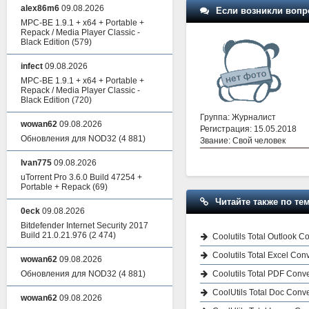
alex86m6
09.08.2026
Если возникли вопр
MPC-BE 1.9.1 + x64 + Portable +
Repack / Media Player Classic -
Black Edition
(579)
infect
09.08.2026
MPC-BE 1.9.1 + x64 + Portable +
Repack / Media Player Classic -
Black Edition
(720)
Группа: Журналист
wowan62
09.08.2026
Регистрация: 15.05.2018
Обновления для NOD32
(4 881)
Звание: Свой человек
Ivan775
09.08.2026
uTorrent Pro 3.6.0 Build 47254 +
Portable + Repack
(69)
Читайте также по тем
0eck
09.08.2026
Bitdefender Internet Security 2017
Build 21.0.21.976
(2 474)
Coolutils Total Outlook C
Coolutils Total Excel Con
wowan62
09.08.2026
Coolutils Total PDF Conve
Обновления для NOD32
(4 881)
CoolUtils Total Doc Conve
wowan62
09.08.2026