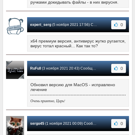
ручками докидывать файлы - в них вирусня.
0
expert_serg
(5 ноября 2021 17:56) Сообщение #530
x64 премиум версия, антивирус жутко ругается,
вирус тотал красный... Как так то?
0
RuFull
(3 ноября 2021 20:43) Сообщение #529
Обновил версию для MacOS - исправлено
лечение
Очень приятно, Царь!
0
sergo45
(1 ноября 2021 00:09) Сообщение #528