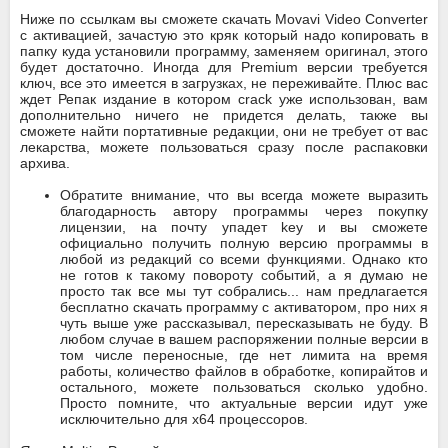
Ниже по ссылкам вы сможете скачать Movavi Video Converter
с активацией, зачастую это кряк который надо копировать в
папку куда установили программу, заменяем оригинал, этого
будет достаточно. Иногда для Premium версии требуется
ключ, все это имеется в загрузках, не переживайте. Плюс вас
ждет Репак издание в котором crack уже использован, вам
дополнительно ничего не придется делать, также вы
сможете найти портативные редакции, они не требует от вас
лекарства, можете пользоваться сразу после распаковки
архива.
Обратите внимание, что вы всегда можете выразить
благодарность автору программы через покупку
лицензии, на почту упадет key и вы сможете
официально получить полную версию программы в
любой из редакций со всеми функциями. Однако кто
не готов к такому повороту событий, а я думаю не
просто так все мы тут собрались... нам предлагается
бесплатно скачать программу с активатором, про них я
чуть выше уже рассказывал, пересказывать не буду. В
любом случае в вашем распоряжении полные версии в
том числе переносные, где нет лимита на время
работы, количество файлов в обработке, копирайтов и
остального, можете пользоваться сколько удобно.
Просто помните, что актуальные версии идут уже
исключительно для x64 процессоров.