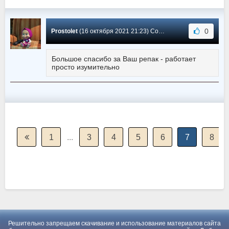
0
Prostolet
(16 октября 2021 21:23) Сообщение #521
Большое спасибо за Ваш репак - работает
просто изумительно
1
...
3
4
5
6
7
8
Решительно запрещаем скачивание и использование материалов сайта