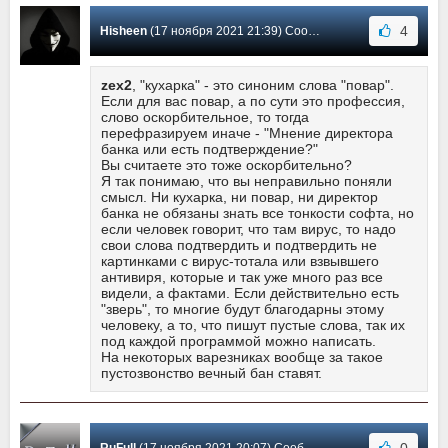
4
Hisheen
(17 ноября 2021 21:39) Сообщение #541
zex2
, "кухарка" - это синоним слова "повар".
Если для вас повар, а по сути это профессия,
слово оскорбительное, то тогда
перефразируем иначе - "Мнение директора
банка или есть подтверждение?"
Вы считаете это тоже оскорбительно?
Я так понимаю, что вы неправильно поняли
смысл. Ни кухарка, ни повар, ни директор
банка не обязаны знать все тонкости софта, но
если человек говорит, что там вирус, то надо
свои слова подтвердить и подтвердить не
картинками с вирус-тотала или взвывшего
антивиря, которые и так уже много раз все
видели, а фактами. Если действительно есть
"зверь", то многие будут благодарны этому
человеку, а то, что пишут пустые слова, так их
под каждой программой можно написать.
На некоторых варезниках вообще за такое
пустозвонство вечный бан ставят.