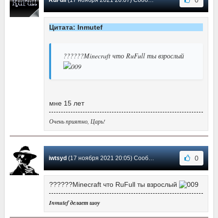
0
RuFull
(17 ноября 2021 20:07) Сообщение #540
Цитата: Inmutef
??????Minecraft что RuFull ты взрослый
мне 15 лет
Очень приятно, Царь!
0
iwtsyd
(17 ноября 2021 20:05) Сообщение #539
??????Minecraft что RuFull ты взрослый
Inmutef делает шоу