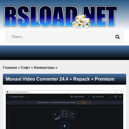
Главная
»
Софт
»
Конвертеры
»
Movavi Video Converter 24.4 + Repack + Premium