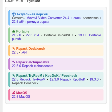
Язык
: Multi + Русский
📦 Актуальная версия
Скачать
Movavi Video Converter 24.4 + crack
бесплатно •
22.5 x64 премиум версия
💼 Portable
21.2.0
•
22.3 x64
- Portable rsloadNET •
19.1.0 Portable
punsh
🔧 Repack Dodakaedr
22.5
•
x64
🔧 Repack elchupacabra
22.5.0 Repack elchupacabra
🔧 Repack TryRooM / KpoJIuK / Pooshock
22.5 Repack TryRooM
•
19.3.0 Repack KpoJIuK
•
19.3.0
-
Repack Pooshock
🍎 MacOS
22.5 MacOS