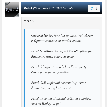
3
RuFull
(22 апреля 2024 20:27) Сообщение #150
2.0.13
Changed Hotkey function to throw ValueError
if Options contains an invalid option.
Fixed InputHook to respect the +S option for
Backspace when acting as undo.
Fixed debugger to safely handle property
deletion during enumeration.
Fixed OLE clipboard content (e.g. error
dialog text) being lost on exit.
Fixed detection of invalid suffix on a hotkey,
such as Hotkey "a pu".