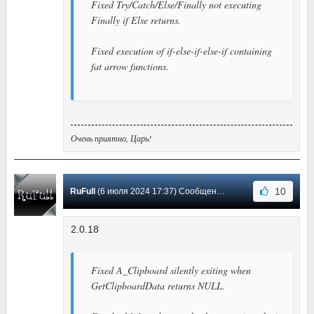
Fixed Try/Catch/Else/Finally not executing
Finally if Else returns.
Fixed execution of if-else-if-else-if containing
fat arrow functions.
Очень приятно, Царь!
10
RuFull
(6 июля 2024 17:37) Сообщение #154
2.0.18
Fixed A_Clipboard silently exiting when
GetClipboardData returns NULL.