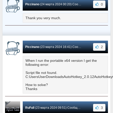
0
Piccinano
(24 марта 2024 00:20) Сообщение #148
Thank you very much.
2
Piccinano
(23 марта 2024 16:41) Сообщение #147
When I run the portable x64 version I get the
following error:
Script file not found.
C:UsersUserDownloadsAutoHotkey_2.0.12AutoHotkey
How to solve?
Thanks
3
RuFull
(23 марта 2024 09:51) Сообщение #146