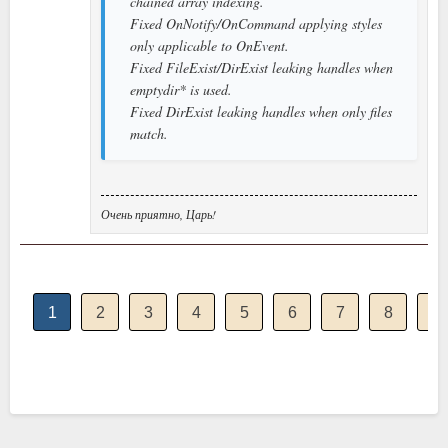
chained array indexing.
Fixed OnNotify/OnCommand applying styles
only applicable to OnEvent.
Fixed FileExist/DirExist leaking handles when
emptydir* is used.
Fixed DirExist leaking handles when only files
match.
Очень приятно, Царь!
1
2
3
4
5
6
7
8
9