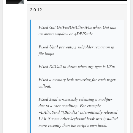
2.0.12
Fixed Gui GetPos/GetClientPos when Gui has
an owner window or +DPIScale.
Fixed Until preventing subfolder recursion in
file loops.
Fixed DllCall to throw when arg type is UStr.
Fixed a memory leak occurring for each regex
callout.
Fixed Send erroneously releasing a modifier
due to a race condition. For example,
~LAlt::Send "{Blind}x" intermittently released
LAlt if some other keyboard hook was installed
more recently than the script's own hook.