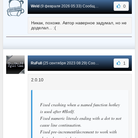
0
Weld
(9 февраля 2026 05:33) Сообщение #143
Никак, похоже. Автор наверное задумал, но не
доделал... :(
1
RuFull
(25 сентября 2023 08:29) Сообщение #142
2.0.10
Fixed crashing when a named function hotkey
is used after #HotIf.
Fixed numeric literals ending with a dot to not
cause line continuation.
Fixed pre-increment/decrement to work with