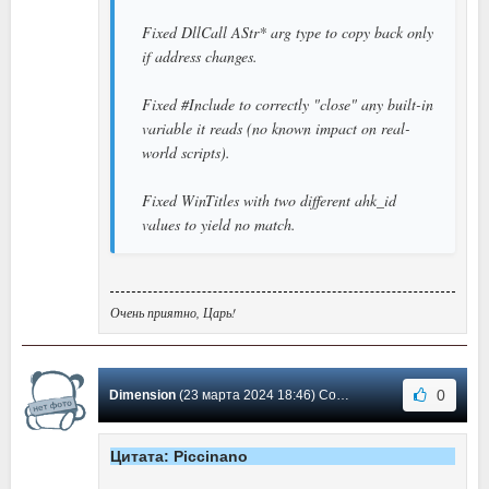
Fixed DllCall AStr* arg type to copy back only
if address changes.
Fixed #Include to correctly "close" any built-in
variable it reads (no known impact on real-
world scripts).
Fixed WinTitles with two different ahk_id
values to yield no match.
Очень приятно, Царь!
0
Dimension
(23 марта 2024 18:46) Сообщение #149
Цитата: Piccinano