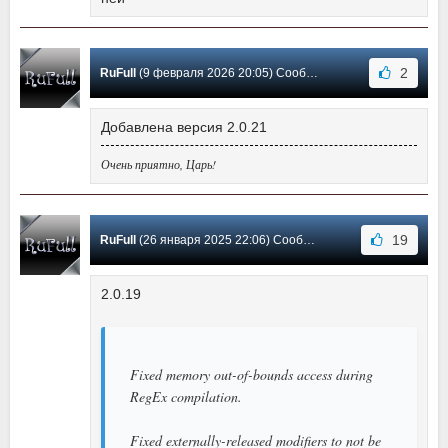
2
RuFull
(9 февраля 2026 20:05) Сообщение #156
Добавлена версия 2.0.21
Очень приятно, Царь!
19
RuFull
(26 января 2025 22:06) Сообщение #155
2.0.19
Fixed memory out-of-bounds access during
RegEx compilation.
Fixed externally-released modifiers to not be