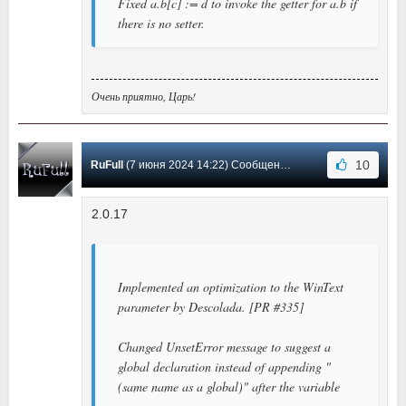
Fixed a.b[c] := d to invoke the getter for a.b if
there is no setter.
Очень приятно, Царь!
10
RuFull
(7 июня 2024 14:22) Сообщение #153
2.0.17
Implemented an optimization to the WinText
parameter by Descolada. [PR #335]
Changed UnsetError message to suggest a
global declaration instead of appending "
(same name as a global)" after the variable