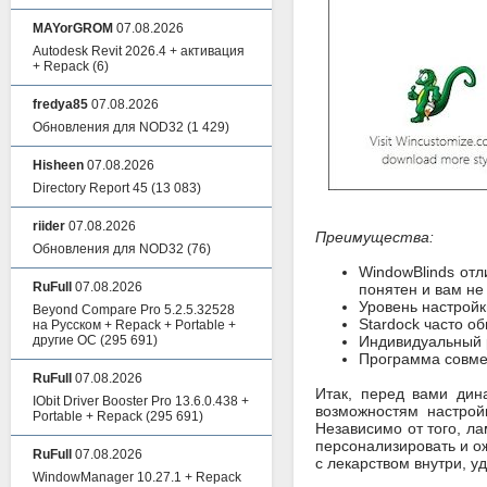
MAYorGROM
07.08.2026
Autodesk Revit 2026.4 + активация
+ Repack
(6)
fredya85
07.08.2026
Обновления для NOD32
(1 429)
Hisheen
07.08.2026
Directory Report 45
(13 083)
riider
07.08.2026
Преимущества:
Обновления для NOD32
(76)
WindowBlinds отл
RuFull
07.08.2026
понятен и вам не
Уровень настройк
Beyond Compare Pro 5.2.5.32528
Stardock часто о
на Русском + Repack + Portable +
другие ОС
(295 691)
Индивидуальный р
Программа совмес
RuFull
07.08.2026
Итак, перед вами дин
IObit Driver Booster Pro 13.6.0.438 +
возможностям настрой
Portable + Repack
(295 691)
Независимо от того, л
персонализировать и ож
RuFull
07.08.2026
с лекарством внутри, уд
WindowManager 10.27.1 + Repack