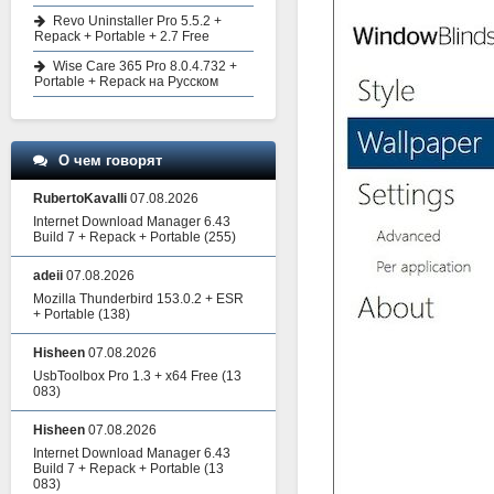
Revo Uninstaller Pro 5.5.2 +
Repack + Portable + 2.7 Free
Wise Care 365 Pro 8.0.4.732 +
Portable + Repack на Русском
О чем говорят
RubertoKavalli
07.08.2026
Internet Download Manager 6.43
Build 7 + Repack + Portable
(255)
adeii
07.08.2026
Mozilla Thunderbird 153.0.2 + ESR
+ Portable
(138)
Hisheen
07.08.2026
UsbToolbox Pro 1.3 + x64 Free
(13
083)
Hisheen
07.08.2026
Internet Download Manager 6.43
Build 7 + Repack + Portable
(13
083)