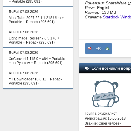
+ Portable
(295 691)
Лицензия
: ShareWare (
Язык
: English
RuFull
07.08.2026
Размер
: 133 MB
Скачать
Stardock Windo
MassTube 2027 22.1.1.218 Ultra +
Portable + Repack
(295 691)
RuFull
07.08.2026
Light Image Resizer 7.6.5.176 +
Portable + Repack
(295 691)
+95
RuFull
07.08.2026
XnConvert 1.115.0 + x64 + Portable
+ на Русском + Repack
(295 691)
Если возникли вопр
RuFull
07.08.2026
YT Downloader 10.6.11 + Repack +
Portable
(295 691)
Группа: Журналист
Регистрация: 15.05.2018
Звание: Свой человек