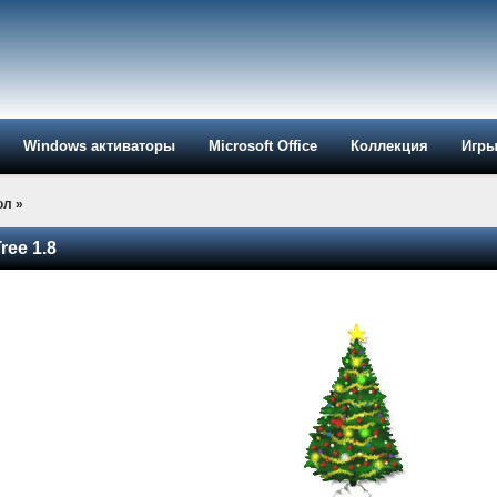
Windows активаторы
Microsoft Office
Коллекция
Игр
ол
»
ree 1.8