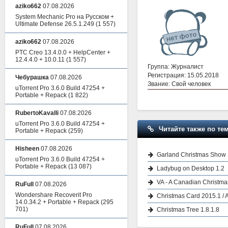
aziko662
07.08.2026
System Mechanic Pro на Русском +
Ultimate Defense 26.5.1.249
(1 557)
aziko662
07.08.2026
PTC Creo 13.4.0.0 + HelpCenter +
12.4.4.0 + 10.0.11
(1 557)
Группа: Журналист
Регистрация: 15.05.2018
Чебурашка
07.08.2026
Звание: Свой человек
uTorrent Pro 3.6.0 Build 47254 +
Portable + Repack
(1 822)
RubertoKavalli
07.08.2026
uTorrent Pro 3.6.0 Build 47254 +
Читайте также по тем
Portable + Repack
(259)
Hisheen
07.08.2026
Garland Christmas Show 
uTorrent Pro 3.6.0 Build 47254 +
Portable + Repack
(13 087)
Ladybug on Desktop 1.2
VA - A Canadian Christma
RuFull
07.08.2026
Wondershare Recoverit Pro
Christmas Card 2015.1 / 
14.0.34.2 + Portable + Repack
(295
701)
Christmas Tree 1.8.1.8
RuFull
07.08.2026