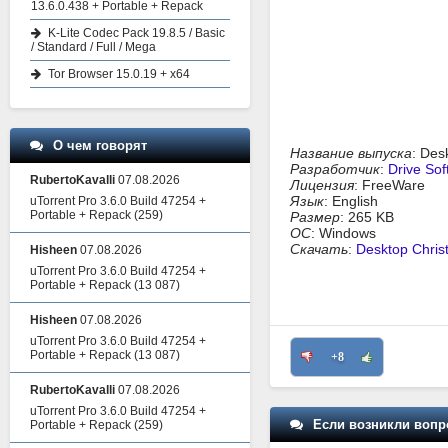
13.6.0.438 + Portable + Repack
K-Lite Codec Pack 19.8.5 / Basic
/ Standard / Full / Mega
Tor Browser 15.0.19 + x64
О чем говорят
Название выпуска
: Des
Разработчик
:
Drive So
RubertoKavalli
07.08.2026
Лицензия
: FreeWare
Язык
: English
uTorrent Pro 3.6.0 Build 47254 +
Portable + Repack
(259)
Размер
: 265 KB
ОС
: Windows
Скачать
:
Desktop Chris
Hisheen
07.08.2026
uTorrent Pro 3.6.0 Build 47254 +
Portable + Repack
(13 087)
Hisheen
07.08.2026
uTorrent Pro 3.6.0 Build 47254 +
Portable + Repack
(13 087)
+8
RubertoKavalli
07.08.2026
uTorrent Pro 3.6.0 Build 47254 +
Если возникли вопр
Portable + Repack
(259)