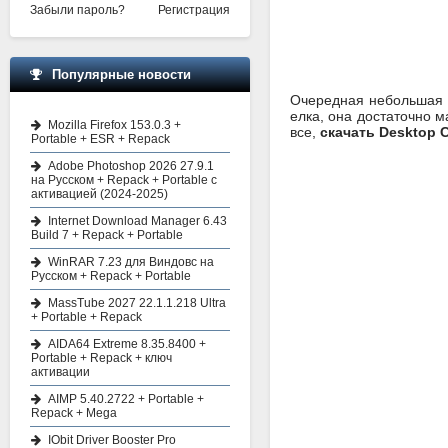
Забыли пароль?
Регистрация
Популярные новости
Очередная небольшая п
елка, она достаточно м
Mozilla Firefox 153.0.3 +
все,
скачать Desktop C
Portable + ESR + Repack
Adobe Photoshop 2026 27.9.1
на Русском + Repack + Portable с
активацией (2024-2025)
Internet Download Manager 6.43
Build 7 + Repack + Portable
WinRAR 7.23 для Виндовс на
Русском + Repack + Portable
MassTube 2027 22.1.1.218 Ultra
+ Portable + Repack
AIDA64 Extreme 8.35.8400 +
Portable + Repack + ключ
активации
AIMP 5.40.2722 + Portable +
Repack + Mega
IObit Driver Booster Pro