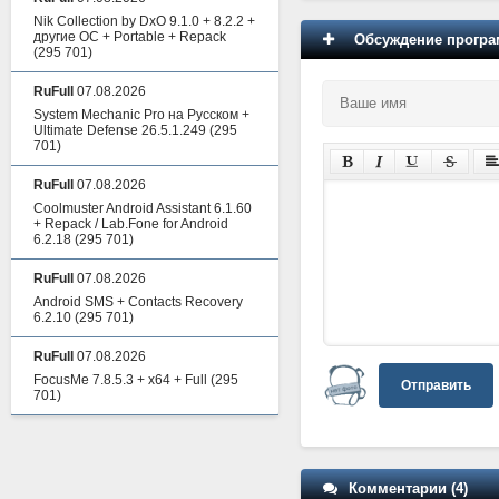
Nik Collection by DxO 9.1.0 + 8.2.2 +
другие ОС + Portable + Repack
Обсуждение програм
(295 701)
RuFull
07.08.2026
System Mechanic Pro на Русском +
Ultimate Defense 26.5.1.249
(295
701)
RuFull
07.08.2026
Coolmuster Android Assistant 6.1.60
+ Repack / Lab.Fone for Android
6.2.18
(295 701)
RuFull
07.08.2026
Android SMS + Contacts Recovery
6.2.10
(295 701)
RuFull
07.08.2026
FocusMe 7.8.5.3 + x64 + Full
(295
Отправить
701)
Комментарии (4)