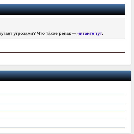
пугает угрозами? Что такое репак —
читайте тут
.