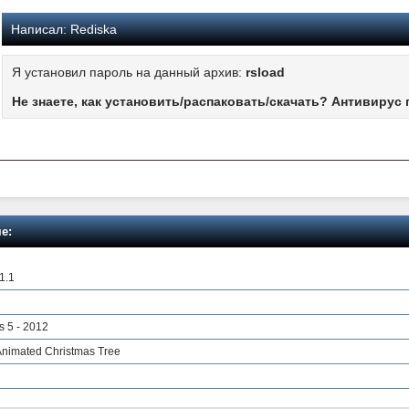
Написал:
Rediska
Я установил пароль на данный архив:
rsload
Не знаете, как установить/распаковать/скачать? Антивирус 
е:
1.1
s 5 - 2012
Animated Christmas Tree