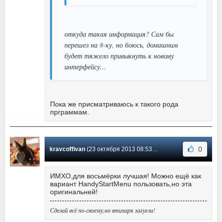
откуда такая информация? Сам бы
перешел на 8-ку, но боюсь, домашним
будет тяжело привыкнуть к новому
интерфейсу...
Пока же присматриваюсь к такого рода
прграммам.
0
kravcoffivan
(23 октября 2013 08:53) Сообщение #10
ИМХО,для восьмёрки лучшая! Можно ещё как
вариант HandyStartMenu пользовать,но эта
оригинальней!
Сделай всё по-своему,но втихаря загугли!