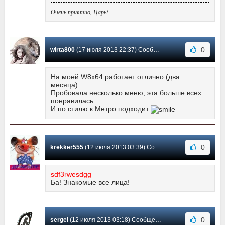
Очень приятно, Царь!
0
wirta800
(17 июля 2013 22:37) Сообщение #8
На моей W8x64 работает отлично (два
месяца).
Пробовала несколько меню, эта больше всех
понравилась.
И по стилю к Метро подходит
0
krekker555
(12 июля 2013 03:39) Сообщение #7
sdf3rwesdgg
Ба! Знакомые все лица!
0
sergei
(12 июля 2013 03:18) Сообщение #6