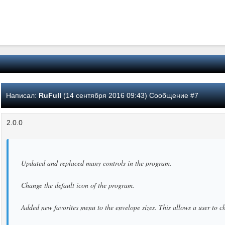
Написал:
RuFull
(14 сентября 2016 09:43) Сообщение #7
2.0.0
Updated and replaced many controls in the program.
Change the default icon of the program.
Added new favorites menu to the envelope sizes. This allows a user to c