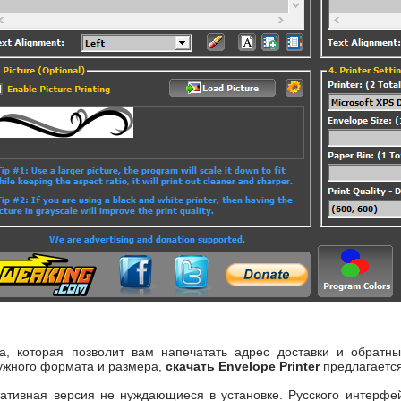
а, которая позволит вам напечатать адрес доставки и обратны
ужного формата и размера,
скачать Envelope Printer
предлагается
ативная версия не нуждающиеся в установке. Русского интерфей