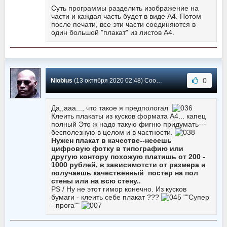
Суть программы разделить изображение на
части и каждая часть будет в виде А4. Потом
после печати, все эти части соединяются в
один большой "плакат" из листов А4.
0
Niobius
(13 октября 2020 02:48) Сообщение #105
Да,,ааа..., что такое я предпологал
Клеить плакаты из кусков формата A4... капец
полный Это ж надо такую фигню придумать---
бесполезную в целом и в частности.
Нужен плакат в качестве--несешь
цифровую фотку в типографию или
другую контору похожую платишь от 200 -
1000 рублей, в зависимотсти от размера и
получаешь качественный постер на пол
стены или на всю стену..
PS / Ну не этот гимор конечно. Из кусков
бумаги - клеить себе плакат ???
""Супер
- прога""