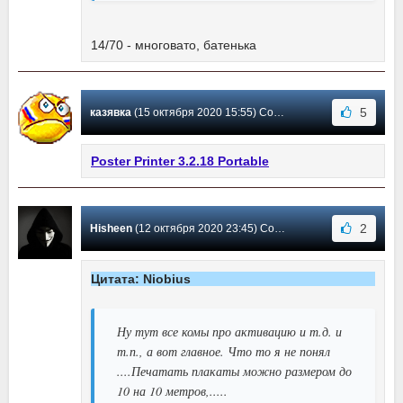
14/70 - многовато, батенька
5
казявка
(15 октября 2020 15:55) Сообщение #107
Poster Printer 3.2.18 Portable
2
Hisheen
(12 октября 2020 23:45) Сообщение #106
Цитата: Niobius
Ну тут все комы про активацию и т.д. и
т.п., а вот главное. Что то я не понял
....Печатать плакаты можно размером до
10 на 10 метров,.....