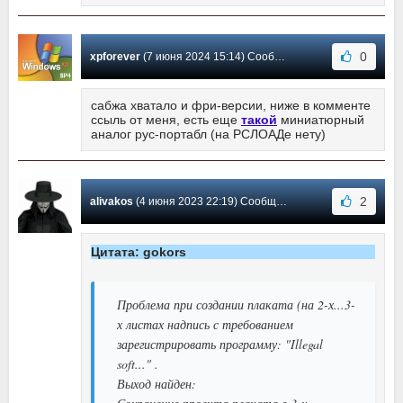
0
xpforever
(7 июня 2024 15:14) Сообщение #111
сабжа хватало и фри-версии, ниже в комменте
ссыль от меня, есть еще
такой
миниатюрный
аналог рус-портабл (на РСЛОАДе нету)
2
alivakos
(4 июня 2023 22:19) Сообщение #110
Цитата: gokors
Проблема при создании плаката (на 2-х...3-
х листах надпись с требованием
зарегистрировать программу: "Illegal
soft..." .
Выход найден: