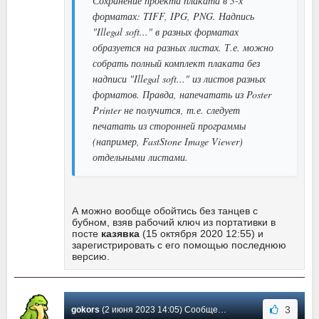
Сохранение проекта плаката в 3-х
форматах: TIFF, IPG, PNG. Надпись
"Illegal soft..." в разных форматах
образуется на разных листах. Т.е. можно
собрать полный комплект плаката без
надписи "Illegal soft..." из листов разных
форматов. Правда, напечатать из Poster
Printer не получится, т.е. следует
печатать из сторонней программы
(например, FastStone Image Viewer)
отдельными листами.
А можно вообще обойтись без танцев с
бубном, взяв рабочий ключ из портативки в
посте
казявка
(15 октября 2020 12:55) и
зарегистрировать с его помощью последнюю
версию.
3
gokors
(2 июня 2023 14:05) Сообщение #109