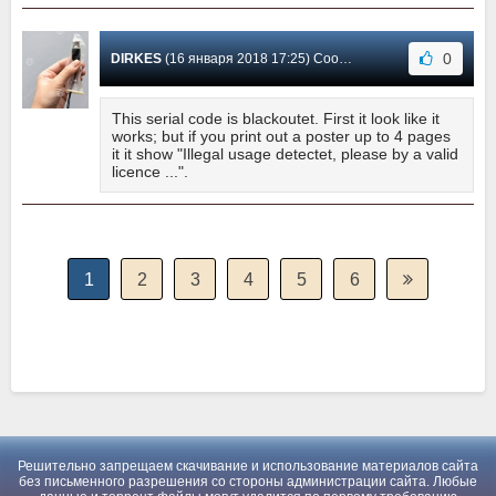
0
DIRKES
(16 января 2018 17:25) Сообщение #94
This serial code is blackoutet. First it look like it
works; but if you print out a poster up to 4 pages
it it show "Illegal usage detectet, please by a valid
licence ...".
1
2
3
4
5
6
Решительно запрещаем скачивание и использование материалов сайта
без письменного разрешения со стороны администрации сайта. Любые