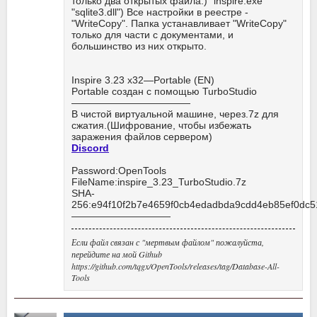
только два открытых файла.) "inspire.exe"
"sqlite3.dll") Все настройки в реестре -
"WriteCopy". Папка устанавливает "WriteCopy"
только для части с документами, и
большинство из них открыто.
Inspire 3.23 x32—Portable (EN)
Portable создан с помощью TurboStudio
————————————
В чистой виртуальной машине, через.7z для
сжатия.(Шифрование, чтобы избежать
заражения файлов сервером)
Discord
Password:OpenTools
FileName:inspire_3.23_TurboStudio.7z
SHA-
256:e94f10f2b7e4659f0cb4edadbda9cdd4eb85ef0dc
——————————
Если файл связан с "мертвым файлом" пожалуйста,
перейдите на мой Github
https://github.com/tqgx/OpenTools/releases/tag/Database-All-
Tools