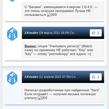
С "багами", имеющимися в версии 1.8.4.0, —
это очень опасная программа! Лучше НЕ
пользоваться
1
J.Kovalev
(28 марта 2021 16:34) Сообщение #9
Важно:
опция "Учитывать регистр" (Match
case) по-прежнему НЕ работает. "Key" или
"key" — этому "реплэйсеру" всё едино :=(
1
J.Kovalev
(11 апреля 2021 07:56) Сообщение #8
Написал разработчикам про найденные "баги".
Если исправят — получим весьма полезную
утилиту