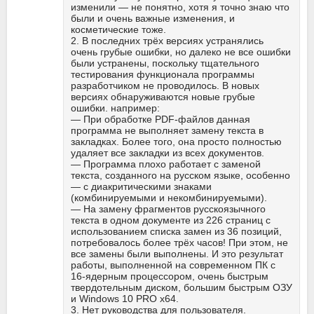
изменили — не понятно, хотя я точно знаю что
были и очень важные изменения, и
косметические тоже.
2. В последних трёх версиях устранялись
очень грубые ошибки, но далеко не все ошибки
были устранены, поскольку тщательного
тестирования функционала программы
разработчиком не проводилось. В новых
версиях обнаруживаются новые грубые
ошибки. например:
— При обработке PDF-файлов данная
программа не выполняет замену текста в
закладках. Более того, она просто полностью
удаляет все закладки из всех документов.
— Программа плохо работает с заменой
текста, созданного на русском языке, особенно
— с диакритическими знаками
(комбинируемыми и некомбинируемыми).
— На замену фрагментов русскоязычного
текста в одном документе из 226 страниц с
использованием списка замен из 36 позиций,
потребовалось более трёх часов! При этом, не
все замены были выполнены. И это результат
работы, выполненной на современном ПК с
16-ядерным процессором, очень быстрым
твердотельным диском, большим быстрым ОЗУ
и Windows 10 PRO x64.
3. Нет руководства для пользователя.