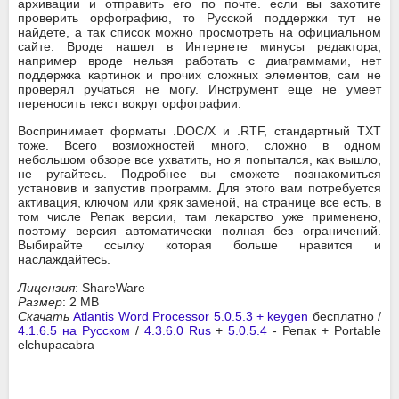
архивации и отправить его по почте. если вы захотите
проверить орфографию, то Русской поддержки тут не
найдете, а так список можно просмотреть на официальном
сайте. Вроде нашел в Интернете минусы редактора,
например вроде нельзя работать с диаграммами, нет
поддержка картинок и прочих сложных элементов, сам не
проверял ручаться не могу. Инструмент еще не умеет
переносить текст вокруг орфографии.
Воспринимает форматы .DOC/X и .RTF, стандартный TXT
тоже. Всего возможностей много, сложно в одном
небольшом обзоре все ухватить, но я попытался, как вышло,
не ругайтесь. Подробнее вы сможете познакомиться
установив и запустив программ. Для этого вам потребуется
активация, ключом или кряк заменой, на странице все есть, в
том числе Репак версии, там лекарство уже применено,
поэтому версия автоматически полная без ограничений.
Выбирайте ссылку которая больше нравится и
наслаждайтесь.
Лицензия
: ShareWare
Размер
: 2 MB
Скачать
Atlantis Word Processor 5.0.5.3 + keygen
бесплатно /
4.1.6.5 на Русском
/
4.3.6.0 Rus
+
5.0.5.4
- Репак + Portable
elchupacabra