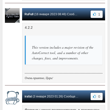
1
RuFull
(16 января 2023 08:46) Сообщение #389
4.2.2
This version includes a major revision of the
AutoCorrect tool, and a number of other
changes, fixes, and improvements.
Очень приятно, Царь!
0
irafat
(3 января 2023 01:26) Сообщение #388
Формулы умеет воспроизводить в документах