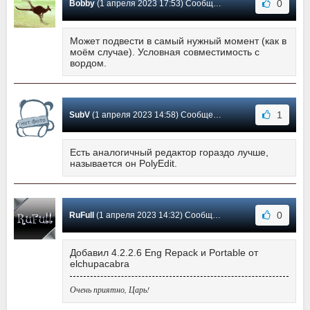
0
Bobby
(1 апреля 2023 17:53) Сообщение #400
Может подвести в самый нужный момент (как в
моём случае). Условная совместимость с
вордом.
1
SubV
(1 апреля 2023 14:58) Сообщение #399
Есть аналогичный редактор гораздо лучше,
называется он PolyEdit.
0
RuFull
(1 апреля 2023 14:32) Сообщение #398
Добавил 4.2.2.6 Eng Repack и Portable от
elchupacabra
Очень приятно, Царь!