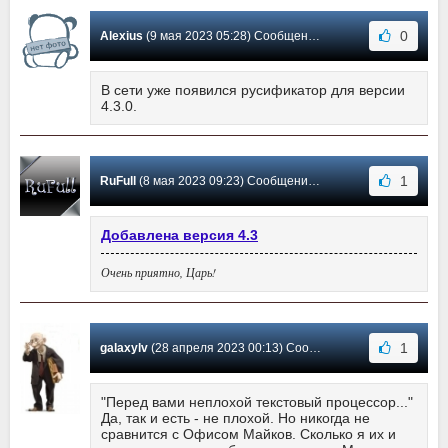
0
Alexius
(9 мая 2023 05:28) Сообщение #405
В сети уже появился русификатор для версии
4.3.0.
1
RuFull
(8 мая 2023 09:23) Сообщение #404
Добавлена версия 4.3
Очень приятно, Царь!
1
galaxylv
(28 апреля 2023 00:13) Сообщение #403
"Перед вами неплохой текстовый процессор..."
Да, так и есть - не плохой. Но никогда не
сравнится с Офисом Майков. Сколько я их и