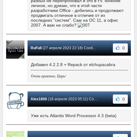
разных не перепробовал и это в т.ч. Мнение
личное, но думаю, что в этой части
разработчики Office - добились и продолжают
продвигать отличное в отличие от их
последних "систем". Сам на ОС 11, а офис
2007. А вам не слабо?
0
RuFull
(27 апреля 2023 22:18) Сообщение #402
Добавил 4.2.2.8 + Repack от elchupacabra
Очень приятно, Царь!
0
Alex1806
(18 апреля 2023 05:11) Сообщение #401
Уже есть Atlantis Word Processor 4.3 (beta)