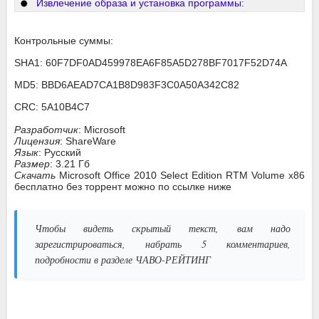
Извлечение образа и установка программы:
Контрольные суммы:
SHA1: 60F7DF0AD459978EA6F85A5D278BF7017F52D74A
MD5: BBD6AEAD7CA1B8D983F3C0A50A342C82
CRC: 5A10B4C7
Разработчик
: Microsoft
Лицензия
: ShareWare
Язык
: Русский
Размер
: 3.21 Гб
Скачать
Microsoft Office 2010 Select Edition RTM Volume x86
бесплатно без торрент можно по ссылке ниже
Чтобы видеть скрытый текст, вам надо
зарегистрироваться, набрать 5 комментариев,
подробности в разделе ЧАВО-РЕЙТИНГ