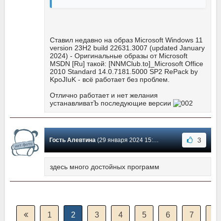
Ставил недавно на образ Microsoft Windows 11
version 23H2 build 22631.3007 (updated January
2024) - Оригинальные образы от Microsoft
MSDN [Ru] такой: [NNMClub.to]_Microsoft Office
2010 Standard 14.0.7181.5000 SP2 RePack by
KpoJIuK - всё работает без проблем.
Отлично работает и нет желания
устанавливатЪ последующие версии
3
Гость Алевтина
(29 января 2024 15:47) Сообщение #1340
здесь много достойных программ
1
2
3
4
5
6
7
8