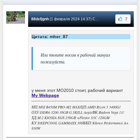
7
88dxfjgnh
(1 февраля 2024 14:37) Сообщение #1342
Цитата: mher_87
Или ткните носом в рабочий мануал
пожалуйста.
у меня этот МО2010 стоит, рабочий вариант
My Webpage
МП:MSI B450M PRO-M2 MAX/ЦП:AMD Ryzen 5 3400G/
ОЗУ:DDR4-3200 16GB G.SKILL Aegis/ВК:Radeon Vega 11/
ХД:M.2 KIOXIA XG6 256GB +Plextor S3C 128GB/
КУ:DEEPCOOL GAMMAXX 300В/БП:Xilence Performance A+
830W