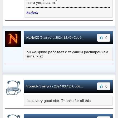
всем устраивает.
RuslanX
0
NaNeXX
(5 августа 2024 12:49) Сообщение #568
он же криво работает с текущим расширением
типа .xlsx
0
trojan.b
(3 августа 2024 03:43) Сообщение #567
It's a very good site. Thanks for all this