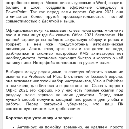
потребности юзера. Можно писать курсовые в Word, сводить
баланс в Excel, создавать эффектные слайд-шоу в
PowerPoint. Так как перед вами версия Офиса 2021 она
отличается более крутой производительностью, полной
совместимостью с Десяткой и выше.
Официальная покупка вызывает слезы из-за цены, многие из
вас и я сам ищут где бы скачать Office 2021 бесплатно. На
данной странице вы найдете актуальную сборку и репак и
торрент, в ней уже предусмотрена автоматическая
активация. Искать ключ, кряк, патч и так далее не надо,
разбираться в сложных настройках KMS активаторов нет
необходимости. Установка проходит быстро и коротко о ней
напишу ниже. Интерфейс полностью на русском языке.
Выбирая между редакциями, я советую обратить внимание
именно на Professional Plus. В отличие от Базовой версии,
она включает неплохой набор инструментов, Visio и Publisher
в том числе, для бизнеса и верстки они топ. Скачать торрент
Офис 2021 это хорошо, но у нас есть прямые ссылки под
раздачу, плюс зеркала на маил допустим. Перед вами
лучший способ получить мощный инструмент для учебы и
работы. Перед загрузкой убедитесь, что ваш ПК
соответствует системным требованиям.
Коротко про установку и запуск:
Антивирус на помойку, временно, не удаляем, просто