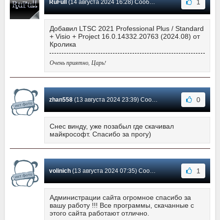
1
RuFull
(14 августа 2024 16:28) Сообщение #583
Добавил LTSC 2021 Professional Plus / Standard
+ Visio + Project 16.0.14332.20763 (2024.08) от
Кролика
Очень приятно, Царь!
0
zhan558
(13 августа 2024 23:39) Сообщение #582
Снес винду, уже позабыл где скачивал
майкрософт. Спасибо за прогу)
1
volinich
(13 августа 2024 07:35) Сообщение #581
Администрации сайта огромное спасибо за
вашу работу !!! Все программы, скачанные с
этого сайта работают отлично.