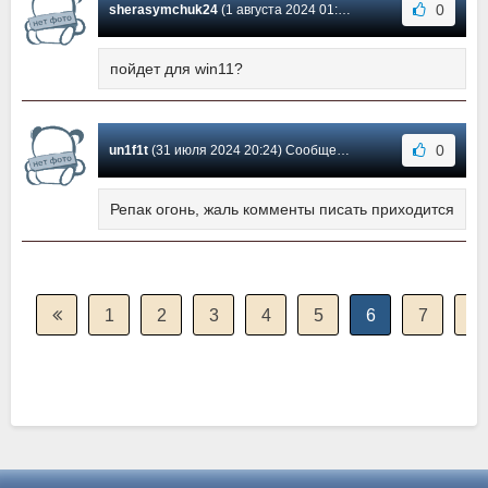
0
sherasymchuk24
(1 августа 2024 01:47) Сообщение #566
пойдет для win11?
0
un1f1t
(31 июля 2024 20:24) Сообщение #565
Репак огонь, жаль комменты писать приходится
1
2
3
4
5
6
7
8