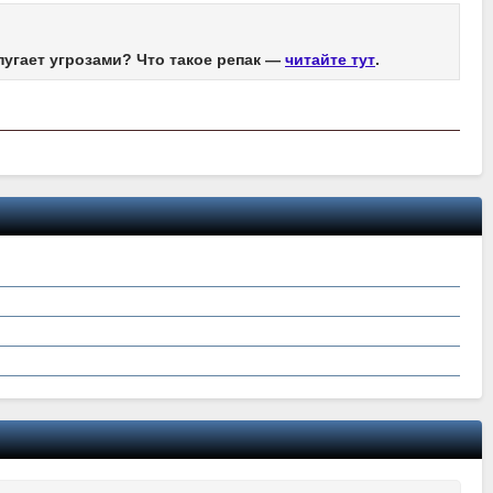
пугает угрозами? Что такое репак —
читайте тут
.