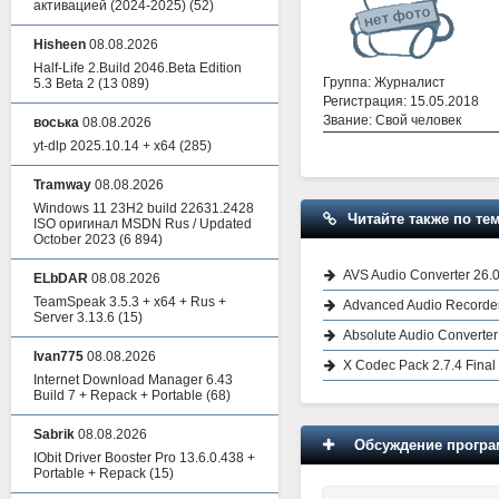
активацией (2024-2025)
(52)
Hisheen
08.08.2026
Half-Life 2.Build 2046.Beta Edition
Группа: Журналист
5.3 Beta 2
(13 089)
Регистрация: 15.05.2018
Звание: Свой человек
воська
08.08.2026
yt-dlp 2025.10.14 + x64
(285)
Tramway
08.08.2026
Windows 11 23H2 build 22631.2428
Читайте также по тем
ISO оригинал MSDN Rus / Updated
October 2023
(6 894)
AVS Audio Converter 26.0
ELbDAR
08.08.2026
TeamSpeak 3.5.3 + x64 + Rus +
Advanced Audio Recorder 
Server 3.13.6
(15)
Absolute Audio Converter 
Ivan775
08.08.2026
X Codec Pack 2.7.4 Final
Internet Download Manager 6.43
Build 7 + Repack + Portable
(68)
Sabrik
08.08.2026
Обсуждение програм
IObit Driver Booster Pro 13.6.0.438 +
Portable + Repack
(15)