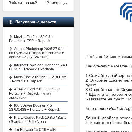
Забыли пароль?
Регистрация
Популярные новости
Mozilla Firefox 153.0.3 +
Portable + ESR + Repack
Adobe Photoshop 2026 27.9.1
на Русском + Repack + Portable с
Чтобы добиться максима
активацией (2024-2025)
Internet Download Manager 6.43
Как обновить Realtek Hi
Build 7 + Repack + Portable
1 Скачайте драйвер по
MassTube 2027 22.1.1.218 Ultra
2 Откройте диспетчер 
+ Portable + Repack
пункт.
AIDA64 Extreme 8.35.8400 +
3 Откройте меню "Звуко
Portable + Repack + ключ
4 Щелкните правой кноп
активации
5 Нажмите на пункт "По
IObit Driver Booster Pro
Что такое Realtek High 
13.6.0.438 + Portable + Repack
K-Lite Codec Pack 19.8.5 / Basic
Данный драйвер относи
/ Standard / Full / Mega
компьютере всегда был
Tor Browser 15.0.19 + x64