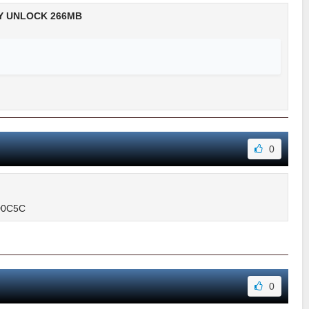
LBY UNLOCK 266MB
0
D0C5C
0