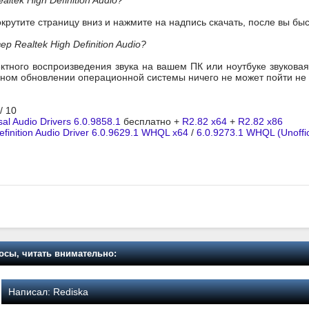
ltek High Definition Audio?
окрутите страницу вниз и нажмите на надпись скачать, после вы б
 Realtek High Definition Audio?
ктного воспроизведения звука на вашем ПК или ноутбуке звукова
пном обновлении операционной системы ничего не может пойти не 
/ 10
sal Audio Drivers 6.0.9858.1
бесплатно +
R2.82 x64
+
R2.82 x86
efinition Audio Driver 6.0.9629.1 WHQL x64
/
6.0.9273.1 WHQL (Unoffic
осы, читать внимательно:
Написал:
Rediska