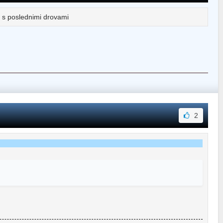
 s poslednimi drovami
2