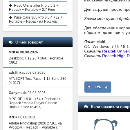
Как скачать драйвер Rea
Revo Uninstaller Pro 5.5.2 +
Для загрузки просто пр
Repack + Portable + 2.7 Free
Wise Care 365 Pro 8.0.4.732 +
Зачем мне нужен драйвер
Portable + Repack на Русском
Для обеспечения корре
образом, даже при кру
Язык
: Multi
О чем говорят
ОС
: Windows 7 / 8 / 8.1 
Скачать
Realtek Univer
MrKAI
08.08.2026
Скачать
Realtek High D
DesktopOK 12.26 + x64 + Portable
(391)
adsllinkact
08.08.2026
ATNSOFT Text Paster 1.12 Build 230
(4 517)
+392
Ganymede
08.08.2026
MPC-BE 1.9.0 + x64 + Portable +
Repack / Media Player Classic -
Если возникли вопр
Black Edition
(6 497)
letzik
08.08.2026
Adobe Photoshop 2026 27.9.1 на
Русском + Repack + Portable с