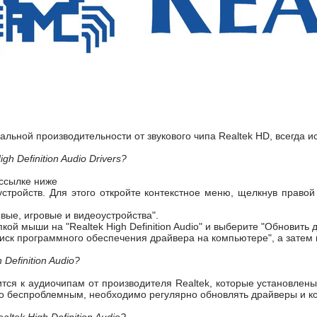
льной производительности от звукового чипа Realtek HD, всегда и
gh Definition Audio Drivers?
 ссылке ниже
устройств. Для этого откройте контекстное меню, щелкнув право
вые, игровые и видеоустройства".
кой мыши на "Realtek High Definition Audio" и выберите "Обновить 
иск программного обеспечения драйвера на компьютере", а затем 
Definition Audio?
тся к аудиочипам от производителя Realtek, которые установлен
о беспроблемным, необходимо регулярно обновлять драйверы и ко