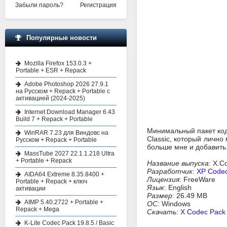
Забыли пароль?
Регистрация
Популярные новости
Mozilla Firefox 153.0.3 +
Portable + ESR + Repack
Adobe Photoshop 2026 27.9.1
на Русском + Repack + Portable с
активацией (2024-2025)
Internet Download Manager 6.43
Build 7 + Repack + Portable
Минимальный пакет код
WinRAR 7.23 для Виндовс на
Classic, который личн
Русском + Repack + Portable
больше мне и добавить 
MassTube 2027 22.1.1.218 Ultra
+ Portable + Repack
Название выпуска
: X.C
Разработчик
:
XP Code
AIDA64 Extreme 8.35.8400 +
Лицензия
: FreeWare
Portable + Repack + ключ
Язык
: English
активации
Размер
: 26.49 MB
AIMP 5.40.2722 + Portable +
ОС
: Windows
Repack + Mega
Скачать
:
X Codec Pack 
K-Lite Codec Pack 19.8.5 / Basic