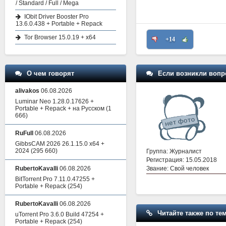
/ Standard / Full / Mega
IObit Driver Booster Pro
13.6.0.438 + Portable + Repack
Tor Browser 15.0.19 + x64
+14
Если возникли вопр
О чем говорят
alivakos
06.08.2026
Luminar Neo 1.28.0.17626 +
Portable + Repack + на Русском
(1
666)
RuFull
06.08.2026
GibbsCAM 2026 26.1.15.0 x64 +
2024
(295 660)
Группа: Журналист
Регистрация: 15.05.2018
Звание: Свой человек
RubertoKavalli
06.08.2026
BitTorrent Pro 7.11.0.47255 +
Portable + Repack
(254)
RubertoKavalli
06.08.2026
Читайте также по тем
uTorrent Pro 3.6.0 Build 47254 +
Portable + Repack
(254)