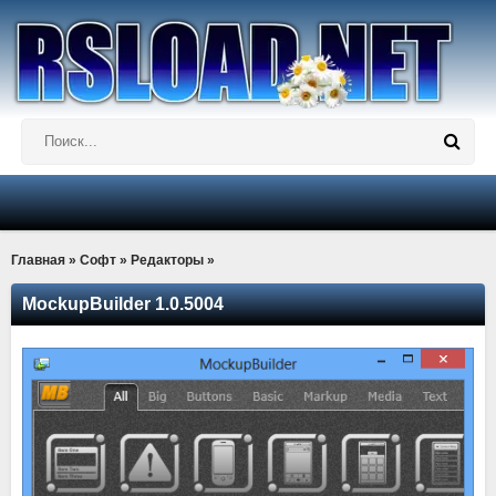
Главная
»
Софт
»
Редакторы
»
MockupBuilder 1.0.5004