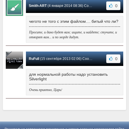
0
Smith-ART
(4 января 2014 08:36) Сообщение #2
чегото не того с этим файлом.... битый что ли?
Просите, и дано будет вам; ищите, и найдете; стучите, и
отворят вам... и по морде дадут.
0
RuFull
(15 сентября 2013 02:06) Сообщение #1
для нормальной работы надо установить
Silverlight
Очень приятно, Царь!