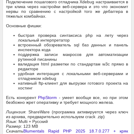
Подключение пошагового отладчика Xdebug настраивается в
три клика через настройки веб-сервера и это что экономит
нервы по сравнению с настройкой того же дебаггера в
тяжелых комбайнах.
Основные фишки:
быстрая проверка синтаксиса php на лету через
локальный интерпретатор
встроенный обозреватель sql баз данных и панель
инспектора кода
поддержка записи макросов для автоматизации
рутинной писанины
валидация html разметки по стандартам w3c прямо в
редакторе
удобная интеграция с локальными веб-серверами и
отладчиком xdebug
нативный ftp-клиент для выгрузки готового проекта на
хостинг
Есть конкурент
PhpStorm
- умеет вообще все, но при этом
безбожно жрет оперативку и требует мощного железа.
Лицензия
: ShareWare (программа активируется через ключ
из архива, предварительно используем crack .zip)
Язык
: Multi + Русский
Размер
: 123 MB
Скачать
Blumentals Rapid PHP 2025 18.7.0.277 + кряк