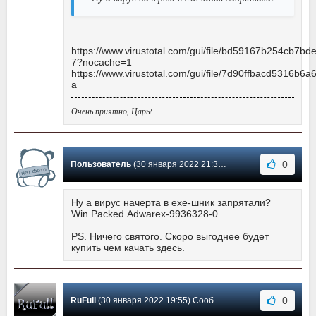
https://www.virustotal.com/gui/file/bd59167b254c
7?nocache=1
https://www.virustotal.com/gui/file/7d90ffbacd531
a
Очень приятно, Царь!
0
Пользователь
(30 января 2022 21:36) Сообщение #48
Ну а вирус начерта в exe-шник запрятали?
Win.Packed.Adwarex-9936328-0
PS. Ничего святого. Скоро выгоднее будет
купить чем качать здесь.
0
RuFull
(30 января 2022 19:55) Сообщение #47