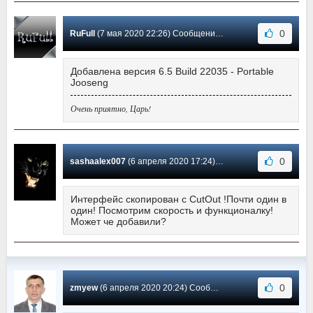
0
RuFull
(7 мая 2020 22:26) Сообщение #22
Добавлена версия 6.5 Build 22035 - Portable
Jooseng
Очень приятно, Царь!
0
sashaalex007
(6 апреля 2020 17:24) Сообщение #21
Интерфейс скопирован с CutOut !Почти один в
один! Посмотрим скорость и функционалку!
Может че добавили?
0
zmyew
(6 апреля 2020 20:24) Сообщение #20