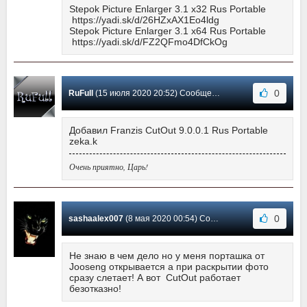
Stepok Picture Enlarger 3.1 x32 Rus Portable
https://yadi.sk/d/26HZxAX1Eo4ldg
Stepok Picture Enlarger 3.1 x64 Rus Portable
https://yadi.sk/d/FZ2QFmo4DfCkOg
0
RuFull
(15 июля 2020 20:52) Сообщение #24
Добавил Franzis CutOut 9.0.0.1 Rus Portable
zeka.k
Очень приятно, Царь!
0
sashaalex007
(8 мая 2020 00:54) Сообщение #23
Не знаю в чем дело но у меня порташка от
Jooseng открывается а при раскрытии фото
сразу слетает! А вот CutOut работает
безотказно!