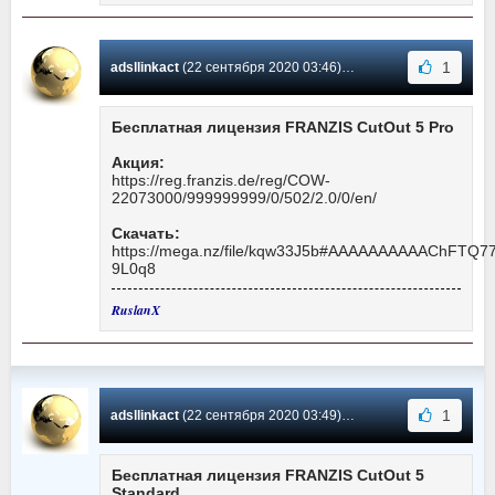
1
adsllinkact
(22 сентября 2020 03:46) Сообщение #27
Бесплатная лицензия FRANZIS CutOut 5 Pro
Акция:
https://reg.franzis.de/reg/COW-
22073000/999999999/0/502/2.0/0/en/
Скачать:
https://mega.nz/file/kqw33J5b#AAAAAAAAAAChFT
9L0q8
RuslanX
1
adsllinkact
(22 сентября 2020 03:49) Сообщение #26
Бесплатная лицензия FRANZIS CutOut 5
Standard