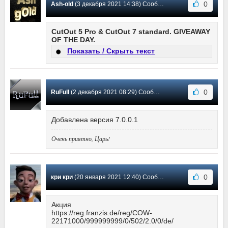
0
Ash-old
(3 декабря 2021 14:38) Сообщение #30
CutOut 5 Pro & CutOut 7 standard. GIVEAWAY
OF THE DAY.
Показать / Скрыть текст
0
RuFull
(2 декабря 2021 08:29) Сообщение #29
Добавлена версия 7.0.0.1
Очень приятно, Царь!
0
кри кри
(20 января 2021 12:40) Сообщение #28
Акция
https://reg.franzis.de/reg/COW-
22171000/999999999/0/502/2.0/0/de/