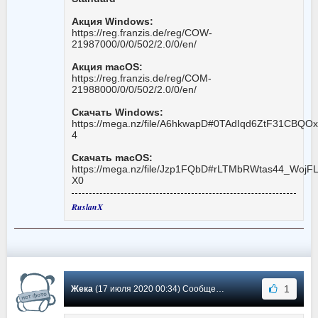
Акция Windows:
https://reg.franzis.de/reg/COW-
21987000/0/0/502/2.0/0/en/
Акция macOS:
https://reg.franzis.de/reg/COM-
21988000/0/0/502/2.0/0/en/
Скачать Windows:
https://mega.nz/file/A6hkwapD#0TAdIqd6ZtF31CB
4
Скачать macOS:
https://mega.nz/file/Jzp1FQbD#rLTMbRWtas44_Woj
X0
RuslanX
1
Жека
(17 июля 2020 00:34) Сообщение #25