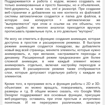
Поддерживается и работа с кодом, можно создавать не
только анимированные и просто баннеры, но и объявления,
html-документы, а также css, xml и javascript. При создании
веб-странички и добавлении на нее контента из файловой
системы автоматически создается и папка для файлов, в
которую они копируются + автоматически же
"выпрямляются" при этом и ссылки на эти объекты, что
очень удобно: во многих аналогах приходится вручную
прописывать правильные пути, а это довольно "муторно".
Не могу не отметить и функцию создания анимации, которая
доступна в простом и расширенном режимах. В быстром
режиме анимация создается покадрово, вы добавляете
новый вид всей страницы, меняете элементы, которые нужно
анимировать, и, при желании, настраиваете переходы и
динамику. Расширенный режим предназначен для более
сложной анимации, в нем каждый элемент можно
анимировать отдельно, включая настройку переходов и
динамики. В расширенном режиме также отображаются
слои, которые допускают отдельную работу с каждым из
элементов.
Кроме того, в программе есть и функция работы с 2D и 3D-
объектами: их можно вращать, поворачивать, изменять
размеры и т.д. В общем можно сказать, что Google Web
Designer поддерживает все основные функции, присущие
веб-редактору, оставаясь при этом простым и интуитивно
понятным. И не перегружен различными, зачастую