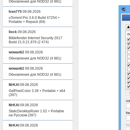
Обновления для NOD32
(4 881)
Ivan775
09.08.2026
uTorrent Pro 3.6.0 Build 47254 +
Portable + Repack
(69)
0eck
09.08.2026
Bitdefender Internet Security 2017
Build 21.0.21.976
(2 474)
wowan62
09.08.2026
Обновления для NOD32
(4 881)
wowan62
09.08.2026
Обновления для NOD32
(4 881)
MrKAI
09.08.2026
GetPixelColor 3.39 + Portable + x64
(397)
MrKAI
09.08.2026
StaticDesktopRuler 1.02 + Portable
на Русском
(397)
MrKAI
09.08.2026