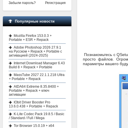
Забыли пароль?
Регистрация
Популярные новости
Mozilla Firefox 153.0.3 +
Portable + ESR + Repack
Adobe Photoshop 2026 27.9.1
на Русском + Repack + Portable с
Познакомьтесь с QSetup
активацией (2024-2025)
просто файлов. Огром
Internet Download Manager 6.43
параметры вашего буду
Build 8 + Repack + Portable
MassTube 2027 22.1.1.218 Ultra
+ Portable + Repack
AIDA64 Extreme 8.35.8400 +
Portable + Repack + ключ
активации
IObit Driver Booster Pro
13.6.0.438 + Portable + Repack
K-Lite Codec Pack 19.8.5 / Basic
/ Standard / Full / Mega
Tor Browser 15.0.19 + x64