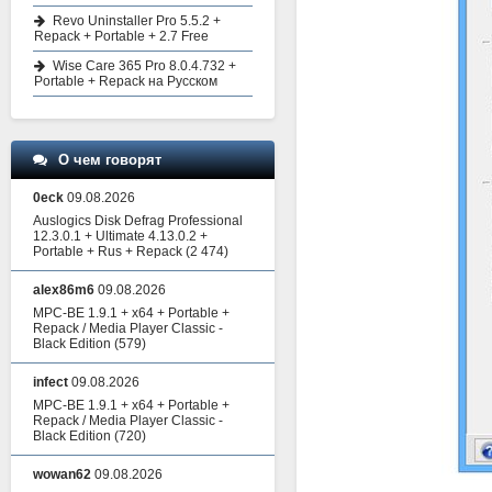
Revo Uninstaller Pro 5.5.2 +
Repack + Portable + 2.7 Free
Wise Care 365 Pro 8.0.4.732 +
Portable + Repack на Русском
О чем говорят
0eck
09.08.2026
Auslogics Disk Defrag Professional
12.3.0.1 + Ultimate 4.13.0.2 +
Portable + Rus + Repack
(2 474)
alex86m6
09.08.2026
MPC-BE 1.9.1 + x64 + Portable +
Repack / Media Player Classic -
Black Edition
(579)
infect
09.08.2026
MPC-BE 1.9.1 + x64 + Portable +
Repack / Media Player Classic -
Black Edition
(720)
wowan62
09.08.2026