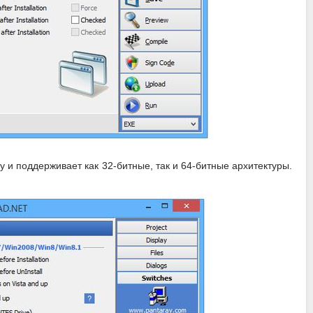
 и поддерживает как 32-битные, так и 64-битные архитектуры.