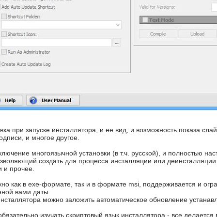
вка при запуске инсталлятора, и ее вид, и возможность показа сл
дписи, и многое другое.
ключение многоязычной установки (в т.ч. русской), и полностью 
озволяющий создать для процесса инсталляции или деинсталляции
 и прочее.
о как в exe-формате, так и в формате msi, поддерживается и огра
нной вами даты.
инсталлятора можно заложить автоматическое обновление устанав
бязательно изучать скриптовый язык инсталлятора,- все делается