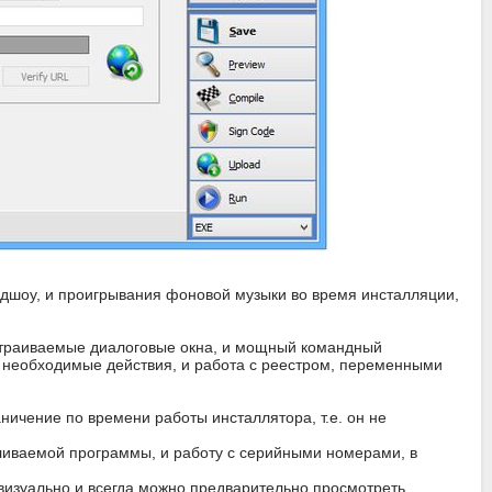
айдшоу, и проигрывания фоновой музыки во время инсталляции,
настраиваемые диалоговые окна, и мощный командный
 необходимые действия, и работа с реестром, переменными
ничение по времени работы инсталлятора, т.е. он не
ливаемой программы, и работу с серийными номерами, в
 визуально и всегда можно предварительно просмотреть