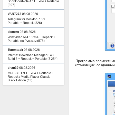
ShortDoorNote 4.11 + x64 + Portable
(397)
VAN7272
08.08.2026
Telegram for Desktop 7.0.9 +
Portable + Repack
(826)
djpoozo
08.08.2026
Winxvideo AI 4.10 x64 + Repack +
Portable на Русском
(578)
Totemtealt
08.08.2026
Internet Download Manager 6.43
Build 8 + Repack + Portable
(3 254)
Программа совместима с
Установщик, созданный
chap39
08.08.2026
MPC-BE 1.9.1 + x64 + Portable +
Repack / Media Player Classic -
Black Edition
(43)