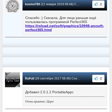
0
kosmo789
(21 января 2019 09:48) Сообщение #4
Спасибо :) Скачала. Для лица раньше ещё
пользовалась программой Perfect365
https://rsload.net/soft/graphics/10948-arcsoft-
perfect365.html
0
RuFull
(28 сентября 2017 08:48) Сообщение #3
Добавил 2.0.1.2 PortableAppc
Очень приятно, Царь!