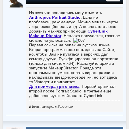
Из всех что попадались могу отметить
Anthropics Portrait Studio
. Если не
пробовали, рекомендую. Можно менять черты
лица, освещённость и т.д. А после этого легко
добавить макияж при помощи
CyberLink
Makeup Director
. Неплохо получается, главное
сильно не увлекаться.
Первая ссылка на репак на русском языке.
Вторая программа тоже есть здесь на Сайте,
но, чтобы Вам не путаться в версиях, дал
ссылку другую. Русифицированная портативка
(только для систем x64). Распакуйте архив и
запустите MakeupDirector. Правда эти
программы не умеют делать вираж, рамки и
накладывать звёздочки-сердечки, но вот здесь
то Vintager и пригодится.
Для примера три снимка
: Первый-оригинал,
второй после Portrait Studio, в третьем ещё
добавлено чуток мэйкапа от CyberLink.
В Бога я не верю, я Бога знаю.