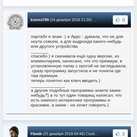
0
kosmo789
(24 декабря 2018 21:30) Сообщение #6
партабл я знаю :) а Appc - думала, что не для
ноута совсем, а для андроида какого-нибудь
или другого устройства.
_______
спасибо ) я скачивала ещё одну версию, из
комментариев, написано, что это премиум, в
установленную папку с прогой не заглядывала.
сразу программу запустила и не поняла где
там премиум.
теперь понятно как ключ вводить )
______________
а другие подобные программы знаете какие-
нибудь?) а то тут один товарищ написал, что
есть намного интереснее программы и
красивее, а какие - не хочет говорить )
2
Filonik
(25 декабря 2018 04:46) Сообщение #5