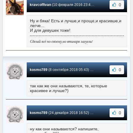
0
kravcoffivan
(10 февраля 2016 23:47) Сообщение #-3
Ну и бяка! Есть и лучше,и проще,и красивше,и
легче...
И для девушек тоже!
Сделай всё по-своему,но втихаря загугли!
0
kosmo789
(8 сентября 2018 05:43) Сообщение #-4
так как же они называются, те, которые
красивее и лучше?)
0
kosmo789
(24 декабря 2018 16:52) Сообщение #-5
ну как они называются? напишите,