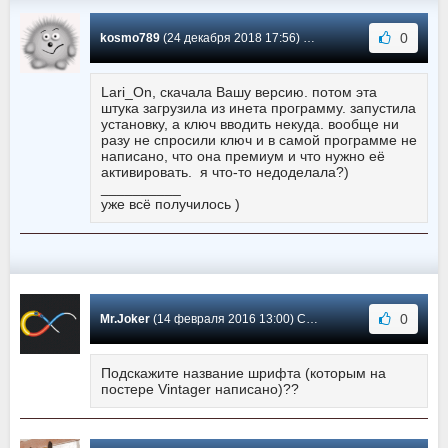
0
kosmo789
(24 декабря 2018 17:56) Сообщение #-1
Lari_On, скачала Вашу версию. потом эта
штука загрузила из инета программу. запустила
установку, а ключ вводить некуда. вообще ни
разу не спросили ключ и в самой программе не
написано, что она премиум и что нужно её
активировать. я что-то недоделала?)
__________
уже всё получилось )
0
Mr.Joker
(14 февраля 2016 13:00) Сообщение #-2
Подскажите название шрифта (которым на
постере Vintager написано)??