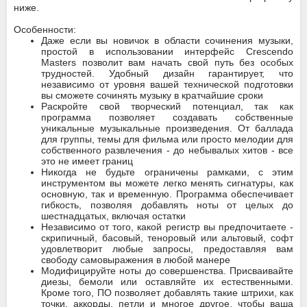
ниже.
Особенности:
Даже если вы новичок в области сочинения музыки,
простой в использовании интерфейс Crescendo
Masters позволит вам начать свой путь без особых
трудностей. Удобный дизайн гарантирует, что
независимо от уровня вашей технической подготовки
вы сможете сочинять музыку в кратчайшие сроки
Раскройте свой творческий потенциал, так как
программа позволяет создавать собственные
уникальные музыкальные произведения. От баллада
для группы, темы для фильма или просто мелодии для
собственного развлечения - до небывалых хитов - все
это не имеет границ
Никогда не будьте ограничены рамками, с этим
инструментом вы можете легко менять сигнатуры, как
основную, так и временную. Программа обеспечивает
гибкость, позволяя добавлять ноты от целых до
шестнадцатых, включая остатки
Независимо от того, какой регистр вы предпочитаете -
скрипичный, басовый, теноровый или альтовый, софт
удовлетворит любые запросы, предоставляя вам
свободу самовыражения в любой манере
Модифицируйте ноты до совершенства. Присваивайте
диезы, бемоли или оставляйте их естественными.
Кроме того, ПО позволяет добавлять такие штрихи, как
точки, аккорды, петли и многое другое, чтобы ваша