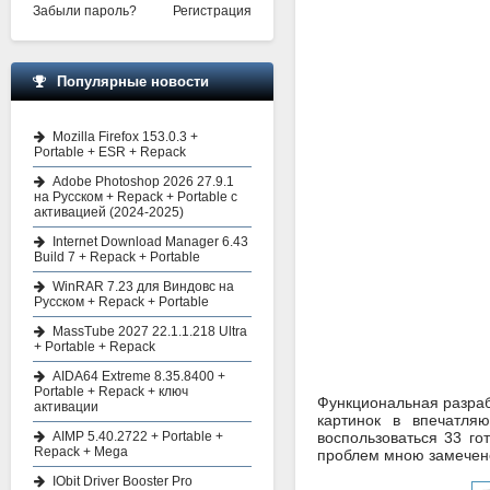
Забыли пароль?
Регистрация
Популярные новости
Mozilla Firefox 153.0.3 +
Portable + ESR + Repack
Adobe Photoshop 2026 27.9.1
на Русском + Repack + Portable с
активацией (2024-2025)
Internet Download Manager 6.43
Build 7 + Repack + Portable
WinRAR 7.23 для Виндовс на
Русском + Repack + Portable
MassTube 2027 22.1.1.218 Ultra
+ Portable + Repack
AIDA64 Extreme 8.35.8400 +
Portable + Repack + ключ
Функциональная разраб
активации
картинок в впечатля
AIMP 5.40.2722 + Portable +
воспользоваться 33 го
Repack + Mega
проблем мною замечено 
IObit Driver Booster Pro