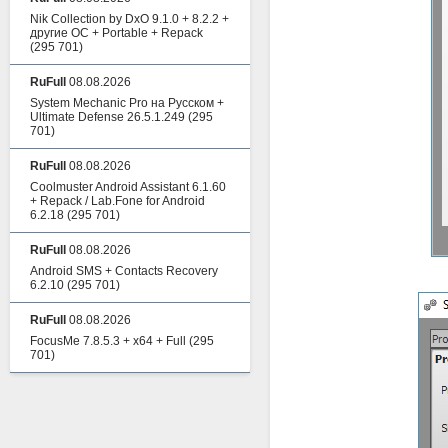
Nik Collection by DxO 9.1.0 + 8.2.2 +
другие ОС + Portable + Repack
(295 701)
RuFull
08.08.2026
System Mechanic Pro на Русском +
Ultimate Defense 26.5.1.249
(295
701)
RuFull
08.08.2026
Coolmuster Android Assistant 6.1.60
+ Repack / Lab.Fone for Android
6.2.18
(295 701)
RuFull
08.08.2026
Android SMS + Contacts Recovery
6.2.10
(295 701)
RuFull
08.08.2026
FocusMe 7.8.5.3 + x64 + Full
(295
701)