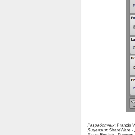
Разработчик
: Franzis
Лицензия
: ShareWare -
Язык
: English - Русска