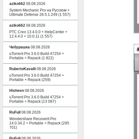
aziko662
08.08.2026
System Mechanic Pro на Русском +
Ultimate Defense 26.5.1.249
(1 557)
aziko662
08.08.2026
PTC Creo 13.4.0.0 + HelpCenter +
12.4.4.0 + 10.0.11
(1 557)
Чебурашка
08.08.2026
uTorrent Pro 3.6.0 Build 47254 +
Portable + Repack
(1 822)
RubertoKavalli
08.08.2026
uTorrent Pro 3.6.0 Build 47254 +
Portable + Repack
(259)
Hisheen
08.08.2026
uTorrent Pro 3.6.0 Build 47254 +
Portable + Repack
(13 087)
RuFull
08.08.2026
Wondershare Recoverit Pro
14.0.34.2 + Portable + Repack
(295
701)
RuFull
08.08.2026