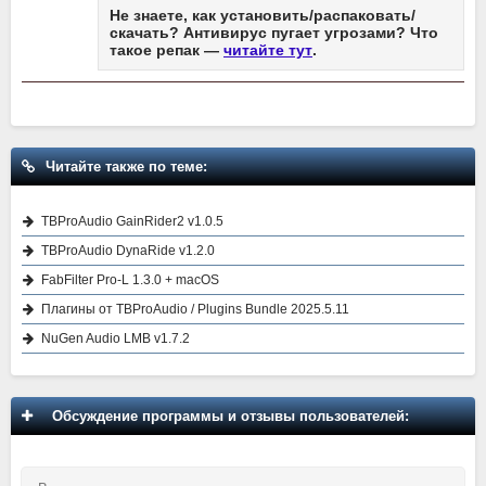
Не знаете, как установить/распаковать/
скачать? Антивирус пугает угрозами? Что
такое репак —
читайте тут
.
Читайте также по теме:
TBProAudio GainRider2 v1.0.5
TBProAudio DynaRide v1.2.0
FabFilter Pro-L 1.3.0 + macOS
Плагины от TBProAudio / Plugins Bundle 2025.5.11
NuGen Audio LMB v1.7.2
Обсуждение программы и отзывы пользователей: