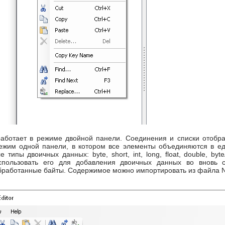
работает в режиме двойной панели. Соединения и списки отобр
режим одной панели, в котором все элементы объединяются в е
е типы двоичных данных: byte, short, int, long, float, double, b
использовать его для добавления двоичных данных во вновь
бработанные байты. Содержимое можно импортировать из файла NB