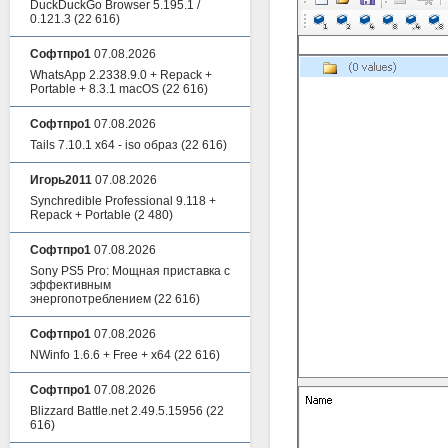
DuckDuckGo Browser 5.195.1 /
0.121.3
(22 616)
Софтпро1
07.08.2026
WhatsApp 2.2338.9.0 + Repack +
Portable + 8.3.1 macOS
(22 616)
Софтпро1
07.08.2026
Tails 7.10.1 x64 - iso образ
(22 616)
Игорь2011
07.08.2026
Synchredible Professional 9.118 +
Repack + Portable
(2 480)
Софтпро1
07.08.2026
Sony PS5 Pro: Мощная приставка с
эффективным
энергопотреблением
(22 616)
Софтпро1
07.08.2026
NWinfo 1.6.6 + Free + x64
(22 616)
Софтпро1
07.08.2026
Blizzard Battle.net 2.49.5.15956
(22
616)