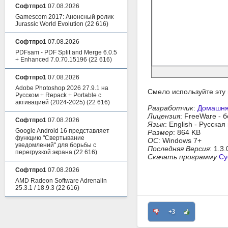
Софтпро1
07.08.2026
Gamescom 2017: Анонсный ролик
Jurassic World Evolution
(22 616)
Софтпро1
07.08.2026
PDFsam - PDF Split and Merge 6.0.5
+ Enhanced 7.0.70.15196
(22 616)
Софтпро1
07.08.2026
Adobe Photoshop 2026 27.9.1 на
Смело используйте эту
Русском + Repack + Portable с
активацией (2024-2025)
(22 616)
Разработчик
:
Домашня
Лицензия
: FreeWare - 
Софтпро1
07.08.2026
Язык
: English - Русска
Google Android 16 представляет
Размер
: 864 KB
функцию "Свертывание
ОС
: Windows 7+
уведомлений" для борьбы с
Последняя Версия
: 1.3
перегрузкой экрана
(22 616)
Скачать программу
Cy
Софтпро1
07.08.2026
AMD Radeon Software Adrenalin
25.3.1 / 18.9.3
(22 616)
+3