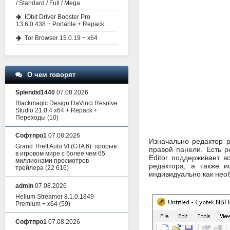
/ Standard / Full / Mega
IObit Driver Booster Pro
13.6.0.438 + Portable + Repack
Tor Browser 15.0.19 + x64
О чем говорят
Splendid1440
07.08.2026
Blackmagic Design DaVinci Resolve
Studio 21.0.4 x64 + Repack +
Переходы
(10)
Софтпро1
07.08.2026
Изначально редактор 
Grand Theft Auto VI (GTA 6): прорыв
правой панели. Есть 
в игровом мире с более чем 65
Editor поддерживает вс
миллионами просмотров
редактора, а также 
трейлера
(22 616)
индивидуально как нео
admin
07.08.2026
Helium Streamer 8.1.0.1849
Premium + x64
(59)
Софтпро1
07.08.2026