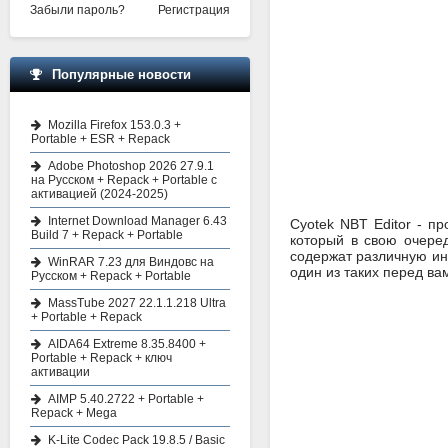
Забыли пароль?
Регистрация
Популярные новости
Mozilla Firefox 153.0.3 +
Portable + ESR + Repack
Adobe Photoshop 2026 27.9.1
на Русском + Repack + Portable с
активацией (2024-2025)
Internet Download Manager 6.43
Cyotek NBT Editor - п
Build 7 + Repack + Portable
который в свою очеред
содержат различную ин
WinRAR 7.23 для Виндовс на
один из таких перед ва
Русском + Repack + Portable
MassTube 2027 22.1.1.218 Ultra
+ Portable + Repack
AIDA64 Extreme 8.35.8400 +
Portable + Repack + ключ
активации
AIMP 5.40.2722 + Portable +
Repack + Mega
K-Lite Codec Pack 19.8.5 / Basic