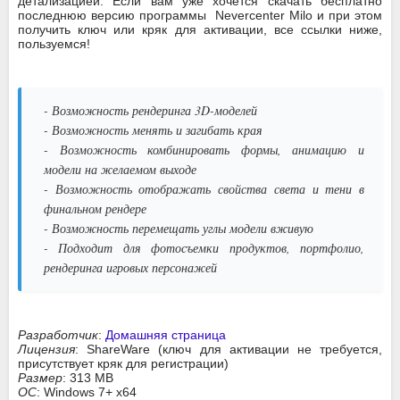
детализацией. Если вам уже хочется скачать бесплатно
последнюю версию программы Nevercenter Milo и при этом
получить ключ или кряк для активации, все ссылки ниже,
пользуемся!
- Возможность рендеринга 3D-моделей
- Возможность менять и загибать края
- Возможность комбинировать формы, анимацию и
модели на желаемом выходе
- Возможность отображать свойства света и тени в
финальном рендере
- Возможность перемещать углы модели вживую
- Подходит для фотосъемки продуктов, портфолио,
рендеринга игровых персонажей
Разработчик
:
Домашняя страница
Лицензия
: ShareWare (ключ для активации не требуется,
присутствует кряк для регистрации)
Размер
: 313 MB
ОС
: Windows 7+ x64