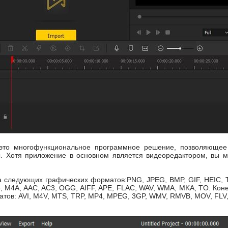
то многофункциональное программное решение, позволяющее 
. Хотя приложение в основном является видеоредактором, вы м
 следующих графических форматов:PNG, JPEG, BMP, GIF, HEIC, TI
 M4A, AAC, AC3, OGG, AIFF, APE, FLAC, WAV, WMA, MKA, TO. Конеч
ов: AVI, M4V, MTS, TRP, MP4, MPEG, 3GP, WMV, RMVB, MOV, FLV