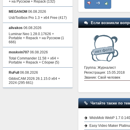
+ на Русском + Repack
(132)
+9
MEGANOM
06.08.2026
UsbToolbox Pro 1.3 + x64 Free
(417)
Если возникли вопр
alivakos
06.08.2026
Luminar Neo 1.28.0.17626 +
Portable + Repack + на Русском
(1
666)
moskvin707
06.08.2026
Total Commander 11.58 + x64 +
Portable + Repack + Сборки
(5)
Группа: Журналист
Регистрация: 15.05.2018
RuFull
06.08.2026
Звание: Свой человек
GibbsCAM 2026 26.1.15.0 x64 +
2024
(295 661)
Читайте также по тем
WidsMob WebP 1.7.0.14
Easy Video Maker Platin