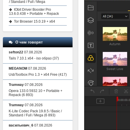
/ Standard / Full / Mega
IObit Driver Booster Pro
13.6.0.438 + Portable + Repack
Tor Browser 15.0.19 + x64
О чем говорят
sefton22
07.08.2026
Tails 7.10.1 x64 - iso образ
(37)
MEGANOM
07.08.2026
UsbToolbox Pro 1.3 + x64 Free
(417)
Tramway
07.08.2026
Opera 133.0.5932.10 + Portable +
Repack
(6 893)
Tramway
07.08.2026
K-Lite Codec Pack 19.8.5 / Basic /
Standard / Full / Mega
(6 893)
васильевич_6
07.08.2026