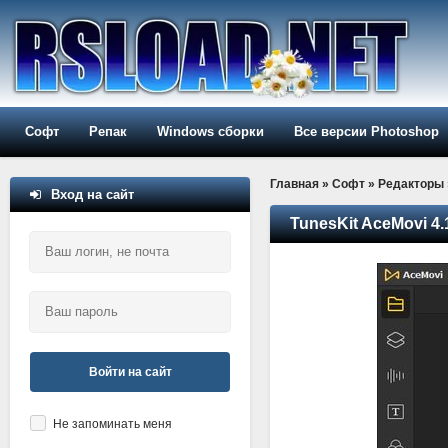
Софт
Репак
Windows сборки
Все версии Photoshop
Главная
»
Софт
»
Редакторы
Вход на сайт
TunesKit AceMovi 4.1
Войти на сайт
Не запоминать меня