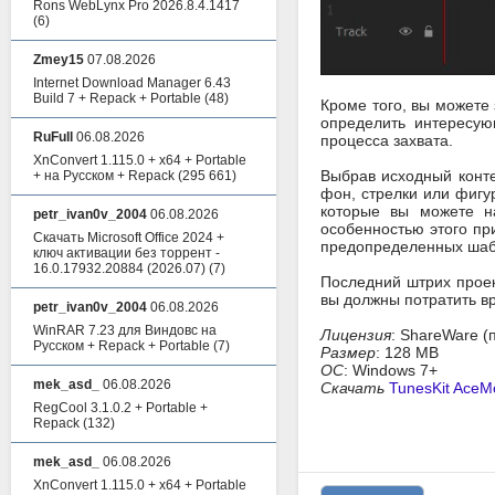
Rons WebLynx Pro 2026.8.4.1417
(6)
Zmey15
07.08.2026
Internet Download Manager 6.43
Build 7 + Repack + Portable
(48)
Кроме того, вы можете
определить интересую
RuFull
06.08.2026
процесса захвата.
XnConvert 1.115.0 + x64 + Portable
Выбрав исходный конте
+ на Русском + Repack
(295 661)
фон, стрелки или фигу
которые вы можете на
petr_ivan0v_2004
06.08.2026
особенностью этого пр
Скачать Microsoft Office 2024 +
предопределенных шаб
ключ активации без торрент -
16.0.17932.20884 (2026.07)
(7)
Последний штрих прое
вы должны потратить в
petr_ivan0v_2004
06.08.2026
WinRAR 7.23 для Виндовс на
Лицензия
: ShareWare (
Русском + Repack + Portable
(7)
Размер
: 128 MB
ОС
: Windows 7+
mek_asd_
06.08.2026
Скачать
TunesKit AceMo
RegCool 3.1.0.2 + Portable +
Repack
(132)
mek_asd_
06.08.2026
XnConvert 1.115.0 + x64 + Portable