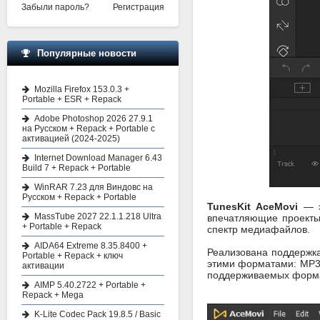
Забыли пароль?
Регистрация
Популярные новости
Mozilla Firefox 153.0.3 +
Portable + ESR + Repack
Adobe Photoshop 2026 27.9.1
на Русском + Repack + Portable с
активацией (2024-2025)
Internet Download Manager 6.43
Build 7 + Repack + Portable
WinRAR 7.23 для Виндовс на
Русском + Repack + Portable
TunesKit AceMovi
— э
MassTube 2027 22.1.1.218 Ultra
впечатляющие проекты
+ Portable + Repack
спектр медиафайлов.
AIDA64 Extreme 8.35.8400 +
Реализована поддержка
Portable + Repack + ключ
этими форматами: MP3,
активации
поддерживаемых формат
AIMP 5.40.2722 + Portable +
Repack + Mega
K-Lite Codec Pack 19.8.5 / Basic