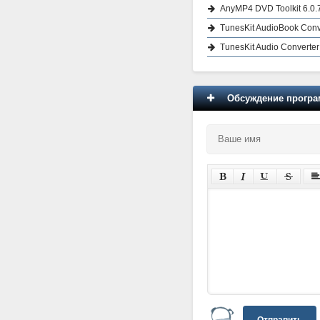
AnyMP4 DVD Toolkit 6.0.
TunesKit AudioBook Conv
TunesKit Audio Converter
Обсуждение програм
Отправить