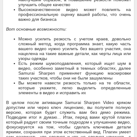
улучшить общее качество
Высококачественное видео может повлиять на
профессиональную оценку вашей работы, что очень
важно для бизнеса
Вот основные возможности:
Можно усилить резкость с учетом краев, довольно
сложный метод, когда программа знает, какую часть
вашего видео нужно усилить без вашего участия, она
нацелена на такие важные детали, как черты лица или
узоры одежды
Есть режим шумоподавления, который ищет шум в
видео, особенно заметный в темных областях, далее
Samurai Sharpen применяет функцию маскировки
таких участков, чтобы они не были зашумлены
Вы можете навести резкость только на те области,
которые укажите, легко выделить определенные
элементы в видео и исправить их
В целом после активации Samurai Sharpen Video кряком
допустим или через ключ лицензию, вы получите полную
версию, которая будет служить вам без демо режима.
Подводим итог я думаю... Итак, перед вами крутой плагин
который радует своим точным подходом к улучшению видео,
фокусируется на том, чтобы сделать ключевые детали
яркими, сохраняя при этом естественный вид. Плагин умеет
сам различать, что следует и что не следует улучшать, с