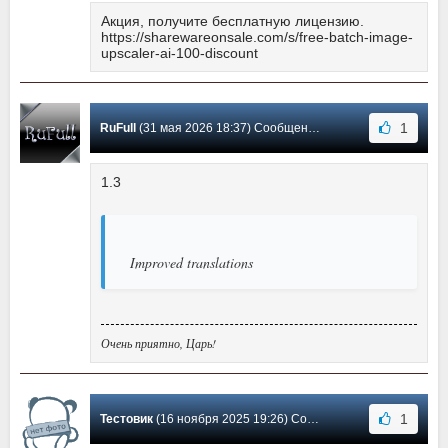
Акция, получите бесплатную лицензию.
https://sharewareonsale.com/s/free-batch-image-
upscaler-ai-100-discount
1
RuFull
(31 мая 2026 18:37) Сообщение #3
1.3
Improved translations
Очень приятно, Царь!
1
Тестовик
(16 ноября 2025 19:26) Сообщение #2