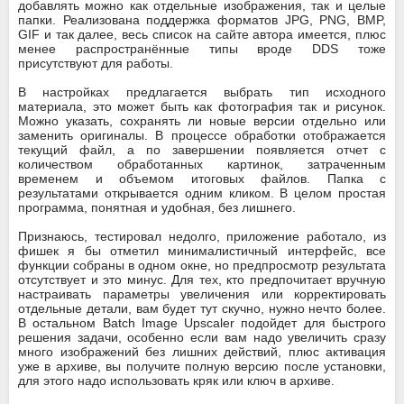
добавлять можно как отдельные изображения, так и целые
папки. Реализована поддержка форматов JPG, PNG, BMP,
GIF и так далее, весь список на сайте автора имеется, плюс
менее распространённые типы вроде DDS тоже
присутствуют для работы.
В настройках предлагается выбрать тип исходного
материала, это может быть как фотография так и рисунок.
Можно указать, сохранять ли новые версии отдельно или
заменить оригиналы. В процессе обработки отображается
текущий файл, а по завершении появляется отчет с
количеством обработанных картинок, затраченным
временем и объемом итоговых файлов. Папка с
результатами открывается одним кликом. В целом простая
программа, понятная и удобная, без лишнего.
Признаюсь, тестировал недолго, приложение работало, из
фишек я бы отметил минималистичный интерфейс, все
функции собраны в одном окне, но предпросмотр результата
отсутствует и это минус. Для тех, кто предпочитает вручную
настраивать параметры увеличения или корректировать
отдельные детали, вам будет тут скучно, нужно нечто более.
В остальном Batch Image Upscaler подойдет для быстрого
решения задачи, особенно если вам надо увеличить сразу
много изображений без лишних действий, плюс активация
уже в архиве, вы получите полную версию после установки,
для этого надо использовать кряк или ключ в архиве.