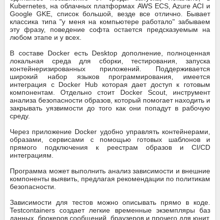
Kubernetes, на облачных платформах AWS ECS, Azure ACI и
Google GKE, список большой, везде все отлично. Бывает
классика типа "у меня на компьютере работало" забываем
эту фразу, поведение софта остается предсказуемым на
любом этапе и у всех.
В составе Docker есть Desktop дополнение, полноценная
локальная среда для сборки, тестирования, запуска
контейнеризированных приложений. Поддерживается
широкий набор языков программирования, имеется
интеграция с Docker Hub которая дает доступ к готовым
компонентам. Отдельно стоит Docker Scout, инструмент
анализа безопасности образов, который помогает находить и
закрывать уязвимости до того как они попадут в рабочую
среду.
Через приложение Docker удобно управлять контейнерами,
образами, сервисами с помощью готовых шаблонов и
прямого подключения к реестрам образов и CI/CD
интеграциям.
Программа может выполнить анализ зависимости и внешние
компоненты выявить, предлагая рекомендации по политикам
безопасности.
Зависимости для тестов можно описывать прямо в коде.
Testcontainers создает легкие временные экземпляры баз
данных, брокеров сообщений, браузеров и прочего для юнит,