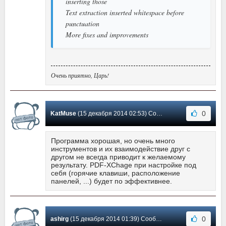
inserting those
Text extraction inserted whitespace before
punctuation
More fixes and improvements
Очень приятно, Царь!
0
KatMuse
(15 декабря 2014 02:53) Сообщение #7
Программа хорошая, но очень много
инструментов и их взаимодействие друг с
другом не всегда приводит к желаемому
результату. PDF-XChage при настройке под
себя (горячие клавиши, расположение
панелей, ...) будет по эффективнее.
0
ashirg
(15 декабря 2014 01:39) Сообщение #6