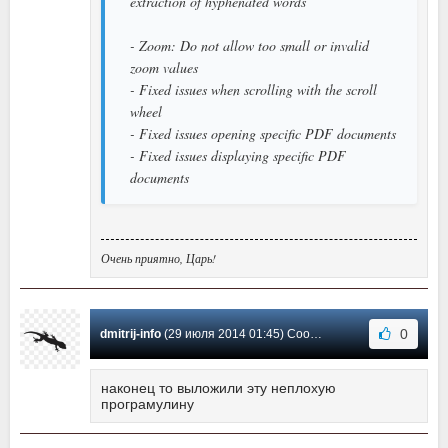
extraction of hyphenated words
- Zoom: Do not allow too small or invalid
zoom values
- Fixed issues when scrolling with the scroll
wheel
- Fixed issues opening specific PDF documents
- Fixed issues displaying specific PDF
documents
Очень приятно, Царь!
0
dmitrij-info
(29 июля 2014 01:45) Сообщение #2
наконец то выложили эту неплохую
програмулину