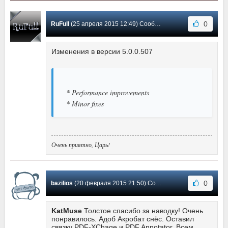
0
RuFull
(25 апреля 2015 12:49) Сообщение #11
Изменения в версии 5.0.0.507
* Performance improvements
* Minor fixes
Очень приятно, Царь!
0
bazilios
(20 февраля 2015 21:50) Сообщение #10
KatMuse
Толстое спасибо за наводку! Очень
понравилось. Адоб Акробат снёс. Оставил
связку PDF-XChage и PDF Annotator. Всем