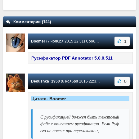
Комментарии (144)
1
Boomer
(7 ноября 2015 22:31) Сообщение #21
Русификатор PDF Annotator 5.0.0.511
0
Dedushka_1950
(6 ноября 2015 22:39) Сообщение #20
Цитата: Boomer
С русификацией должен быть текстовый
файл с описанием русификации. Если Руф
его не посеял при перезаливке.:)