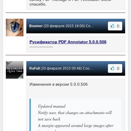
спасибо.
0
Boomer
(20 февраля 2015 18:00) Сообщение #9
Русификатор PDF Annotator 5.0.0.506
----------------
0
RuFull
(20 февраля 2015 00:48) Сообщение #8
Изменения в версии 5.0.0.506
Updated manual
Notify user, that changes on attachments will
not save back
A margin appeared around large images after