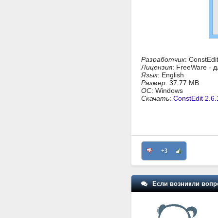
Разработчик
: ConstEdi
Лицензия
: FreeWare - 
Язык
: English
Размер
: 37.77 MB
ОС
: Windows
Скачать
:
ConstEdit 2.6.
+3
Если возникли вопр