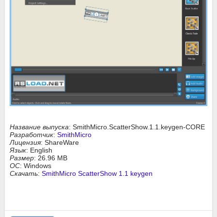
Название выпуска
: SmithMicro.ScatterShow.1.1.keygen-CORE
Разработчик
:
SmithMicro
Лицензия
: ShareWare
Язык
: English
Размер
: 26.96 MB
ОС
: Windows
Скачать
:
SmithMicro ScatterShow 1.1 keygen