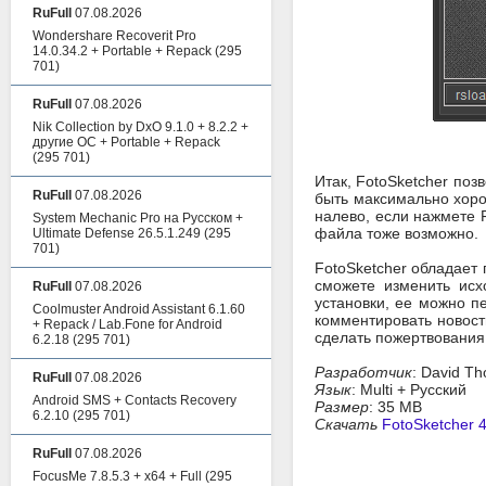
RuFull
07.08.2026
Wondershare Recoverit Pro
14.0.34.2 + Portable + Repack
(295
701)
RuFull
07.08.2026
Nik Collection by DxO 9.1.0 + 8.2.2 +
другие ОС + Portable + Repack
(295 701)
Итак, FotoSketcher по
RuFull
07.08.2026
быть максимально хоро
налево, если нажмете 
System Mechanic Pro на Русском +
файла тоже возможно.
Ultimate Defense 26.5.1.249
(295
701)
FotoSketcher обладает 
сможете изменить исх
RuFull
07.08.2026
установки, ее можно п
Coolmuster Android Assistant 6.1.60
комментировать новост
+ Repack / Lab.Fone for Android
сделать пожертвования 
6.2.18
(295 701)
Разработчик
: David Th
RuFull
07.08.2026
Язык
: Multi + Русский
Android SMS + Contacts Recovery
Размер
: 35 MB
6.2.10
(295 701)
Скачать
FotoSketcher 
RuFull
07.08.2026
FocusMe 7.8.5.3 + x64 + Full
(295