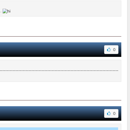
..
0
0