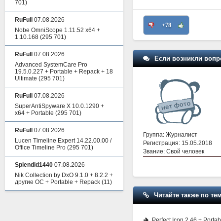
701)
RuFull
07.08.2026
+78
Nobe OmniScope 1.11.52 x64 +
1.10.168
(295 701)
RuFull
07.08.2026
Если возникли вопр
Advanced SystemCare Pro
19.5.0.227 + Portable + Repack + 18
Ultimate
(295 701)
RuFull
07.08.2026
SuperAntiSpyware X 10.0.1290 +
x64 + Portable
(295 701)
RuFull
07.08.2026
Группа: Журналист
Lucen Timeline Expert 14.22.00.00 /
Регистрация: 15.05.2018
Office Timeline Pro
(295 701)
Звание: Свой человек
Splendid1440
07.08.2026
Nik Collection by DxO 9.1.0 + 8.2.2 +
другие ОС + Portable + Repack
(11)
Читайте также по тем
Perfect Icon 2.46 + Portab