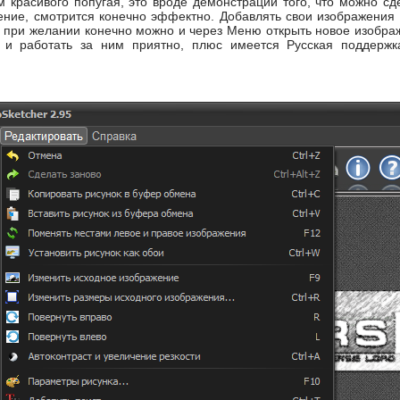
м красивого попугая, это вроде демонстрации того, что можно сд
ние, смотрится конечно эффектно. Добавлять свои изображения м
при желании конечно можно и через Меню открыть новое изображ
а и работать за ним приятно, плюс имеется Русская поддержк