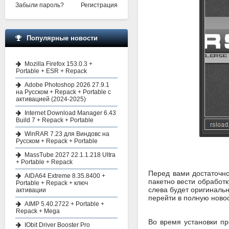
Забыли пароль?
Регистрация
Популярные новости
Mozilla Firefox 153.0.3 +
Portable + ESR + Repack
Adobe Photoshop 2026 27.9.1
на Русском + Repack + Portable с
активацией (2024-2025)
Internet Download Manager 6.43
Build 7 + Repack + Portable
WinRAR 7.23 для Виндовс на
Русском + Repack + Portable
MassTube 2027 22.1.1.218 Ultra
+ Portable + Repack
Перед вами достаточн
AIDA64 Extreme 8.35.8400 +
пакетно вести обработк
Portable + Repack + ключ
слева будет оригинальн
активации
перейти в полную новос
AIMP 5.40.2722 + Portable +
Repack + Mega
Во время установки пр
IObit Driver Booster Pro