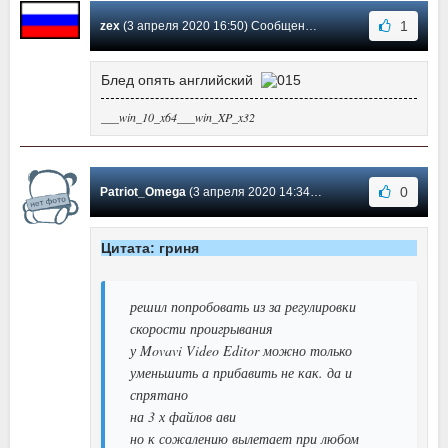
1
zex
(3 апреля 2020 16:50) Сообщение #26
Блед опять английский
___win_10_x64___win_XP_x32
0
Patriot_Omega
(3 апреля 2020 14:34) Сообщение #25
Цитата: гриня
решил попробовать из за регулировки
скорости проигрывания
у Movavi Video Editor можно только
уменьшить а прибавить не как. да и
спрятано
на 3 х файлов ави
но к сожалению вылетает при любом