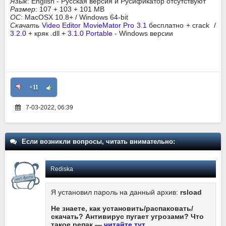
Язык
: English - Русская версия и Русификатор отсутствуют
Размер
: 107 + 103 + 101 MB
ОС
: MacOSX 10.8+ / Windows 64-bit
Скачать
Video Editor MovieMator Pro 3.1
бесплатно + crack /
3.2.0
+ кряк .dll +
3.1.0 Portable
- Windows версии
+11
7-03-2022, 06:39
Если возникли вопросы, читать внимательно:
Rediska
Я установил пароль на данный архив:
rsload
Не знаете, как установить/распаковать/
скачать? Антивирус пугает угрозами? Что
такое репак —
читайте тут
.