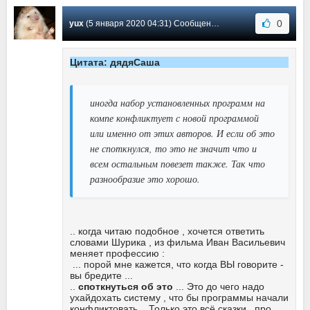
0
yux
(5 января 2020 04:31) Сообщение #21
Цитата: дядяСаша
иногда набор установленных программ на
компе конфликтует с новой программой
или именно от этих авторов. И если об это
не споткнулся, то это не значит что и
всем остальным повезет также. Так что
разнообразие это хорошо.
.. когда читаю подобное , хочется ответить
словами Шурика , из фильма Иван Васильевич
меняет профессию :
... порой мне кажется, что когда ВЫ говорите -
вы бредите ...
..
споткнуться об это
... Это до чего надо
ухайдохать систему , что бы программы начали
конфликтовать ...Только это всё сказки , про