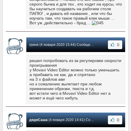
серого бычка и для тех , кто ходит на курсы, что
бы научиться создавать на рабочем столе
ПАПКУ , и давать ей название , или что бы
изучать там, что такое правый клик мыши ...
Вот уж ,действительно - бред ...
0
гриня (4 января 2020 15:44) Сообщение #20
решил попробовать из за регулировки скорости
проигрывания
у Movavi Video Editor можно только уменьшить
а прибавить не как. да и спрятано
на 3 х файлов ави
но к сожалению вылетает при любом
применении обрезки, текста и т.д.
вот кстати чего в Movavi Video Editor нет а
может и ещё чего нибуть
0
дядяСаша
(4 января 2020 14:41) Сообщение #19