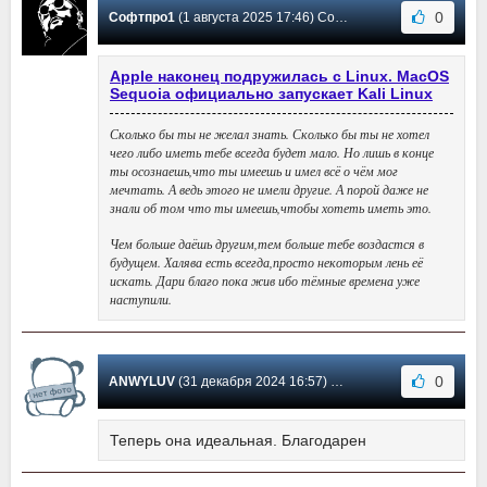
0
Софтпро1
(1 августа 2025 17:46) Сообщение #6
Apple наконец подружилась с Linux. MacOS
Sequoia официально запускает Kali Linux
Сколько бы ты не желал знать. Сколько бы ты не хотел
чего либо иметь тебе всегда будет мало. Но лишь в конце
ты осознаешь,что ты имеешь и имел всё о чём мог
мечтать. А ведь этого не имели другие. А порой даже не
знали об том что ты имеешь,чтобы хотеть иметь это.
Чем больше даёшь другим,тем больше тебе воздастся в
будущем. Халява есть всегда,просто некоторым лень её
искать. Дари благо пока жив ибо тёмные времена уже
наступили.
0
ANWYLUV
(31 декабря 2024 16:57) Сообщение #5
Теперь она идеальная. Благодарен