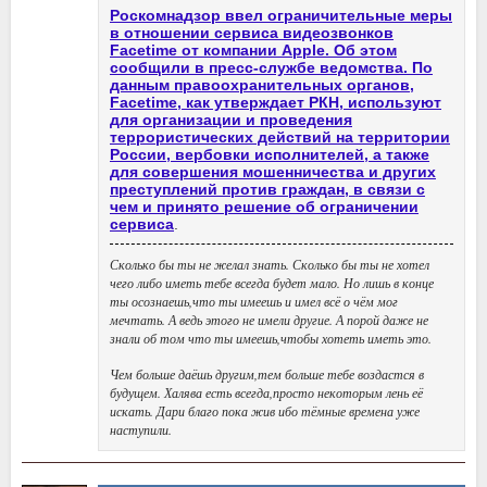
Роскомнадзор ввел ограничительные меры
в отношении сервиса видеозвонков
Facetime от компании Apple. Об этом
сообщили в пресс-службе ведомства. По
данным правоохранительных органов,
Facetime, как утверждает РКН, используют
для организации и проведения
террористических действий на территории
России, вербовки исполнителей, а также
для совершения мошенничества и других
преступлений против граждан, в связи с
чем и принято решение об ограничении
сервиса
.
Сколько бы ты не желал знать. Сколько бы ты не хотел
чего либо иметь тебе всегда будет мало. Но лишь в конце
ты осознаешь,что ты имеешь и имел всё о чём мог
мечтать. А ведь этого не имели другие. А порой даже не
знали об том что ты имеешь,чтобы хотеть иметь это.
Чем больше даёшь другим,тем больше тебе воздастся в
будущем. Халява есть всегда,просто некоторым лень её
искать. Дари благо пока жив ибо тёмные времена уже
наступили.