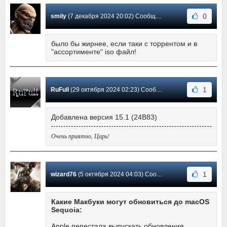
0
smily
(7 декабря 2024 20:02) Сообщение #4
было бы жирнее, если таки с торрентом и в
"ассортименте" iso файл!
1
RuFull
(29 октября 2024 02:23) Сообщение #3
Добавлена версия 15.1 (24B83)
Очень приятно, Царь!
1
wizard76
(5 октября 2024 04:03) Сообщение #2
Какие Макбуки могут обновиться до macOS
Sequoia:
Apple перестала выпускать обновления