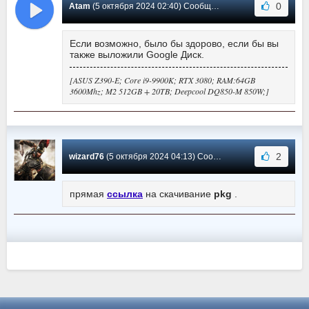
0
Atam
(5 октября 2024 02:40) Сообщение #1
Если возможно, было бы здорово, если бы вы
также выложили Google Диск.
[ASUS Z390-E; Core i9-9900K; RTX 3080; RAM:64GB
3600Mhz; M2 512GB + 20TB; Deepcool DQ850-M 850W;]
2
wizard76
(5 октября 2024 04:13) Сообщение #0
прямая
ссылка
на скачивание
pkg
.