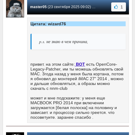
1
master05
(23 сентября 2025 09:02) Сообщение #7
Цитата: wizard76
p.s. не знаю в чем причина,
привет. на этом сайте:
BOT
есть OpenCore-
Legacy-Patcher, им ты можешь обновлять свой
МАС. 3года назад у меня была кортана, потом
я обновил до монтерей iMAC 27" 2014 , можно
и дальше обновляться, а образы можно
скачать с nnm-club
может и мне подскажите: у меня еще
МАСBOOK PRO 2014 при включении
загружается [белая полоска] на половину и
зависает. и процессор сильно греется. что
посоветуите. заранее спасибо .