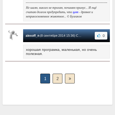
Не шалю, никого не трогаю, починяю примус... И ещё
считаю долгом предупредить, что
ӄот
- древнее и
неприкосновенное животное... © Булгаков
0
alexoff_n
(8 сентября 2014 15:36) Сообщение #19
хорошая програмка, маленькая, но очень
полезная.
1
2