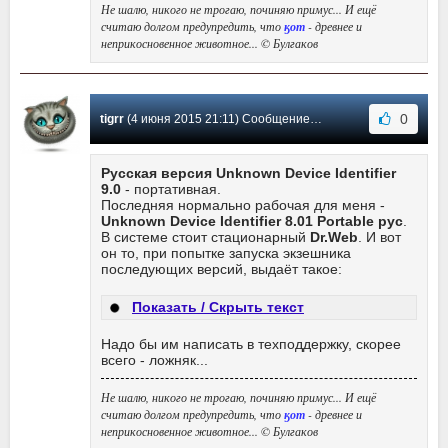
Не шалю, никого не трогаю, починяю примус... И ещё
считаю долгом предупредить, что
ӄот
- древнее и
неприкосновенное животное... © Булгаков
0
tigrr
(4 июня 2015 21:11) Сообщение #31
Русская версия Unknown Device Identifier
9.0
- портативная.
Последняя нормально рабочая для меня -
Unknown Device Identifier 8.01 Portable рус
.
В системе стоит стационарный
Dr.Web
. И вот
он то, при попытке запуска экзешника
последующих версий, выдаёт такое:
Показать / Скрыть текст
Надо бы им написать в техподдержку, скорее
всего - ложняк...
Не шалю, никого не трогаю, починяю примус... И ещё
считаю долгом предупредить, что
ӄот
- древнее и
неприкосновенное животное... © Булгаков