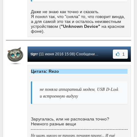
Даже не знаю как точно и сказать.
Я понял так, что "сняла" то, что говорит винда,
а для самой это так и осталось неизвестным
устройстввом (
"Unknown Device"
на красном
фоне).
1
tigrr
(11 июня 2016 15:08) Сообщение #37
Цитата: Rezo
не поняла аппаратный модем, USB D-Link
и встроенную видуху
Заругалась, или не распознала точно?
Немного разные вещи
Не шалю, никого не трогаю, починяю примус... И ещё